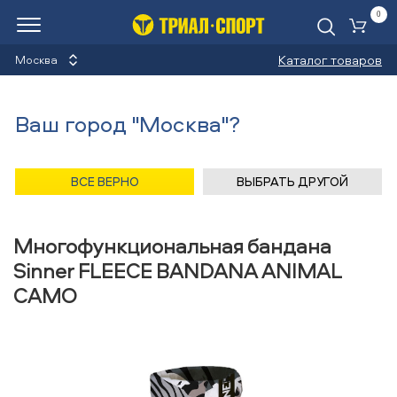
0
Ко
Каталог товаров
Москва
Многофункциональные
Ваш город "Москва"?
банданы
Назад
/
Главная
/
Каталог
/
Сноуборды
/
Аксессуары
/
ВСЕ ВЕРНО
ВЫБРАТЬ ДРУГОЙ
Многофункциональные банданы
/
Sinner
Многофункциональная бандана
Sinner FLEECE BANDANA ANIMAL
CAMO