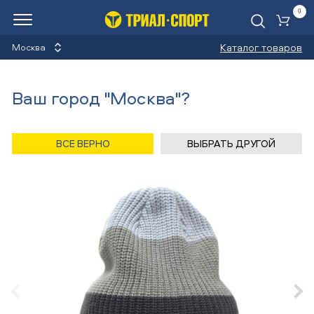
0
Ко
Каталог товаров
Москва
Шапки
Ваш город "Москва"?
Назад
/
Главная
/
Каталог
/
Сноуборды
/
Аксессуары
/
Шапки
/
Level
ВСЕ ВЕРНО
ВЫБРАТЬ ДРУГОЙ
Шапка Level STRIPES