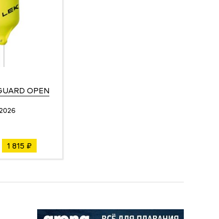
 GUARD OPEN
2026
1 815 ₽