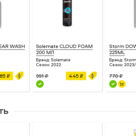
EAR WASH
Solemate CLOUD FOAM
Storm DO
200 МЛ
225ML
Бренд:
Solemate
Бренд:
Stor
4
Сезон:
2022
Сезон:
2023
85 ₽
991 ₽
445 ₽
770 ₽
ть