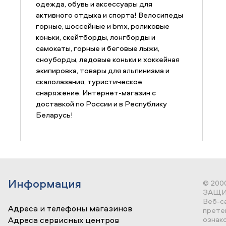
одежда, обувь и аксессуары для
активного отдыха и спорта! Велосипеды
горные, шоссейные и bmx, роликовые
коньки, скейтборды, лонгборды и
самокаты, горные и беговые лыжи,
сноуборды, ледовые коньки и хоккейная
экипировка, товары для альпинизма и
скалолазания, туристическое
снаряжение. Интернет-магазин с
доставкой по России и в Республику
Беларусь!
Информация
© 200
ЗАЩИ
Веб-с
Адреса и телефоны магазинов
прете
ознак
Адреса сервисных центров