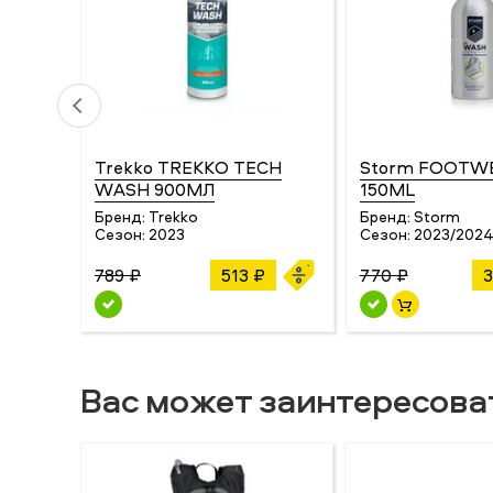
Trekko TREKKO TECH
Storm FOOTW
WASH 900МЛ
150ML
Бренд:
Trekko
Бренд:
Storm
Сезон:
2023
Сезон:
2023/202
789 ₽
513 ₽
770 ₽
3
Вас может заинтересова