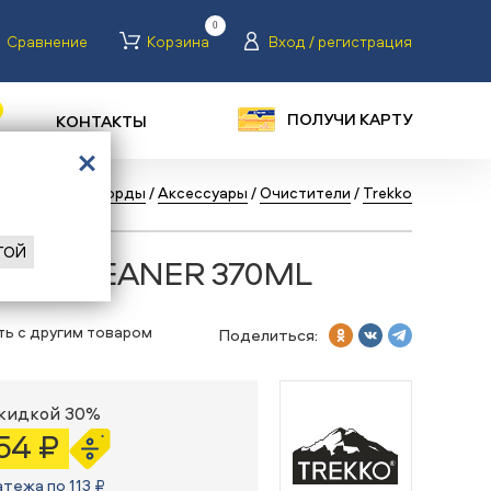
0
Сравнение
Корзина
Вход / регистрация
ПОЛУЧИ КАРТУ
КОНТАКТЫ
аталог
/
Сноуборды
/
Аксессуары
/
Очистители
/
Trekko
ГОЙ
rekko CLEANER 370ML
ть с другим товаром
Поделиться:
скидкой 30%
54 ₽
атежа по 113 ₽