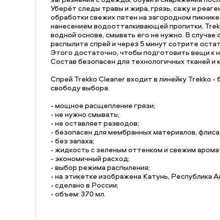
Уберёт следы травы и жира, грязь, сажу и реаг
обработки свежих пятен на загородном пикнике
нанесением водоотталкивающей пропитки. Trekk
водной основе, смывать его не нужно. В случае
распылите спрей и через 5 минут сотрите остат
Этого достаточно, чтобы подготовить вещи к 
Состав безопасен для технологичных тканей и 
Спрей Trekko Cleaner входит в линейку Trekko - 
свободу выбора.
- мощное расщепление грязи;
- не нужно смывать;
- не оставляет разводов;
- безопасен для мембранных материалов, флиса 
- без запаха;
- жидкость с зеленым оттенком и свежим арома
- экономичный расход;
- выбор режима распыления;
- на этикетке изображена Катунь, Республика А
- сделано в России;
- объем: 370 мл.