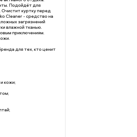
енты. Подойдёт для
. Очистит куртку перед
o Cleaner - средство на
 сложных загрязнений
ки влажной тканью.
новым приключениям.
кожи.
бренда для тех, кто ценит
и кожи;
том;
лтай;