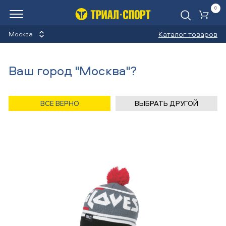
0
Ко
Каталог товаров
Москва
Шапки
Ваш город "Москва"?
Назад
/
Главная
/
Каталог
/
Сноуборды
/
Аксессуары
/
Шапки
/
Level
ВСЕ ВЕРНО
ВЫБРАТЬ ДРУГОЙ
Шапка Level METAL