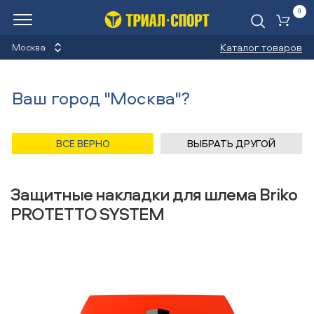
0
Ко
Каталог товаров
Москва
Накладки защитные для
Ваш город "Москва"?
шлема
Назад
/
Главная
/
Каталог
/
Сноуборды
/
Защита
/
ВСЕ ВЕРНО
ВЫБРАТЬ ДРУГОЙ
Накладки защитные для шлема
/
Briko
Защитные накладки для шлема Briko
PROTETTO SYSTEM