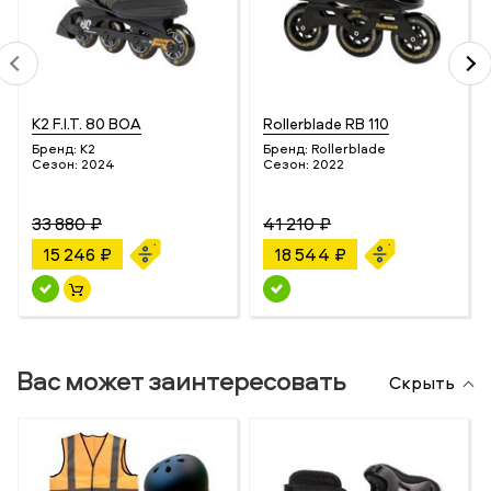
K2 F.I.T. 80 BOA
Rollerblade RB 110
Бренд:
K2
Бренд:
Rollerblade
Сезон:
2024
Сезон:
2022
33 880 ₽
41 210 ₽
15 246 ₽
18 544 ₽
Вас может заинтересовать
Скрыть