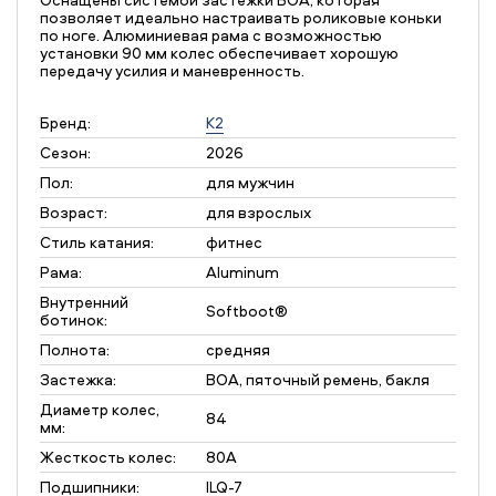
позволяет идеально настраивать роликовые коньки
по ноге. Алюминиевая рама с возможностью
установки 90 мм колес обеспечивает хорошую
передачу усилия и маневренность.
Бренд:
K2
Сезон:
2026
Пол:
для мужчин
Возраст:
для взрослых
Стиль катания:
фитнес
Рама:
Aluminum
Внутренний
Softboot®
ботинок:
Полнота:
средняя
Застежка:
BOA, пяточный ремень, бакля
Диаметр колес,
84
мм:
Жесткость колес:
80A
Подшипники:
ILQ-7