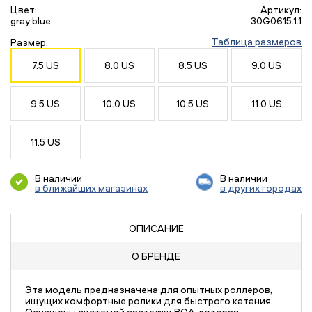
Цвет:
Артикул:
gray blue
30G0615.1.1
Таблица размеров
Размер:
7.5 US
8.0 US
8.5 US
9.0 US
9.5 US
10.0 US
10.5 US
11.0 US
11.5 US
В наличии
В наличии
в ближайших магазинах
в других городах
ОПИСАНИЕ
О БРЕНДЕ
Эта модель предназначена для опытных роллеров,
ищущих комфортные ролики для быстрого катания.
Оснащены системой застежки BOA, которая