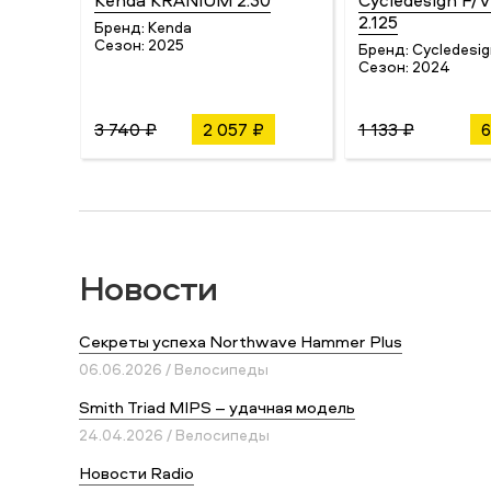
Kenda KRANIUM 2.30
Cycledesign F/V
2.125
Бренд:
Kenda
Сезон:
2025
Бренд:
Cycledesig
Сезон:
2024
3 740 ₽
2 057 ₽
1 133 ₽
6
Новости
Секреты успеха Northwave Hammer Plus
06.06.2026 / Велосипеды
Smith Triad MIPS – удачная модель
24.04.2026 / Велосипеды
Новости Radio