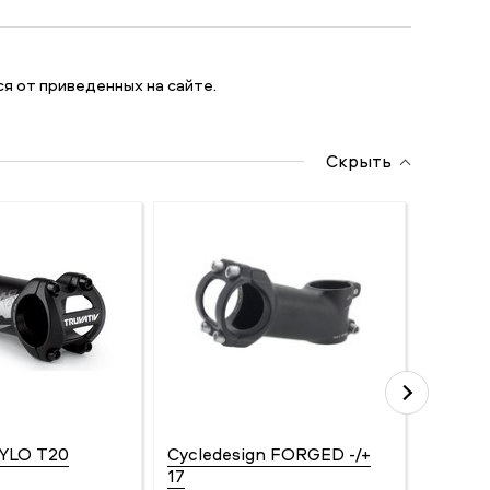
я от приведенных на сайте.
Скрыть
TYLO T20
Cycledesign FORGED -/+
Salt 
17
Бренд: