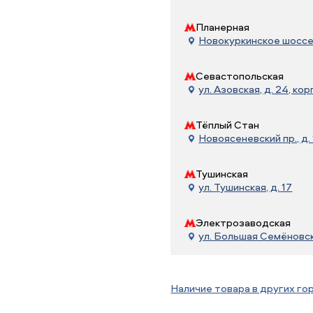
Планерная
Новокуркинское шоссе, 
Севастопольская
ул. Азовская, д. 24, корп
Тёплый Стан
Новоясеневский пр., д. 
Тушинская
ул. Тушинская, д. 17
Электрозаводская
ул. Большая Семёновска
Наличие товара в других го