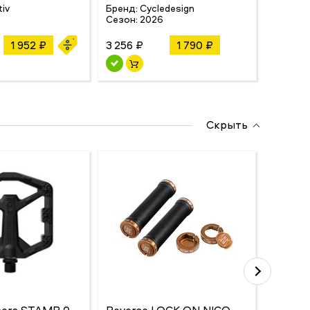
Сезон:
tiv
Бренд:
Cycledesign
Сезон:
2026
1 952 ₽
3 256 ₽
1 790 ₽
2 288 ₽
Скрыть