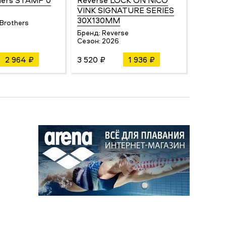
hers STAMP 0
Reverse LOCK ON NICO
Lelumi
VINK SIGNATURE SERIES
COMB
30X130MM
Brothers
Бренд:
Сезон:
Бренд:
Reverse
Сезон:
2026
2 964 ₽
3 520 ₽
1 936 ₽
4 047 