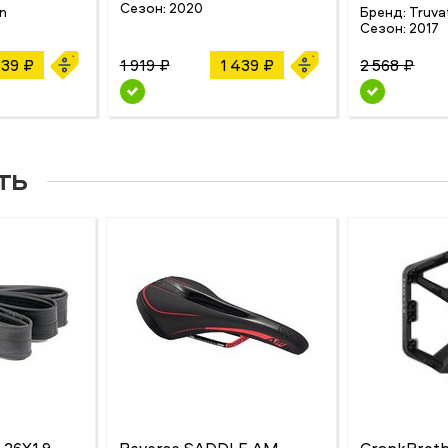
Сезон:
2020
n
Бренд:
Truva
Сезон:
2017
839 ₽
1 919 ₽
1 439 ₽
2 568 ₽
ть