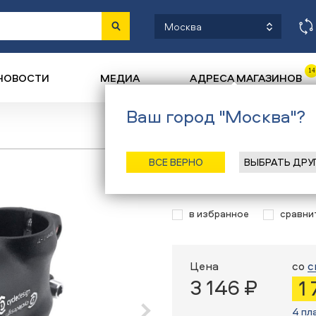
Москва
14
НОВОСТИ
МЕДИА
АДРЕСА МАГАЗИНОВ
Ваш город "Москва"?
Назад
/
Главная
/
Катал
ВСЕ ВЕРНО
ВЫБРАТЬ ДРУ
Вынос Cyclede
в избранное
сравни
Цена
со
с
3 146 ₽
1
4 пл