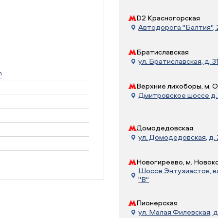
D2 Красногорская
Автодорога "Балтия", 21
Братиславская
ул. Братиславская, д. 31
n
Верхние лихоборы, м. 
Дмитровское шоссе д. 7
Домодедовская
ул. Домодедовская, д.
Новогиреево, м. Новок
Шоссе Энтузиастов, вл.
"В"
Пионерская
ул. Малая Филевская, д