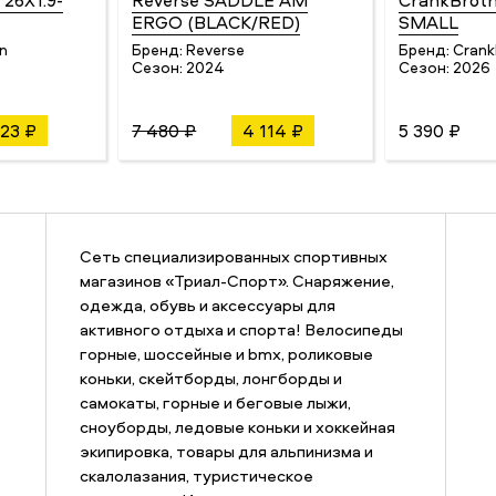
 26X1.9-
Reverse SADDLE AM
CrankBrot
ERGO (BLACK/RED)
SMALL
n
Бренд:
Reverse
Бренд:
Crank
Сезон:
2024
Сезон:
2026
23 ₽
7 480 ₽
4 114 ₽
5 390 ₽
Сеть специализированных спортивных
магазинов «Триал-Спорт». Снаряжение,
одежда, обувь и аксессуары для
активного отдыха и спорта! Велосипеды
горные, шоссейные и bmx, роликовые
коньки, скейтборды, лонгборды и
самокаты, горные и беговые лыжи,
сноуборды, ледовые коньки и хоккейная
экипировка, товары для альпинизма и
скалолазания, туристическое