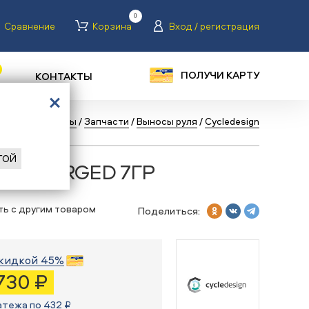
0
Сравнение
Корзина
Вход / регистрация
ПОЛУЧИ КАРТУ
КОНТАКТЫ
ог
/
Велосипеды
/
Запчасти
/
Выносы руля
/
Cycledesign
ГОЙ
sign FORGED 7ГР
ть с другим товаром
Поделиться:
кидкой 45%
 730 ₽
атежа по 432 ₽