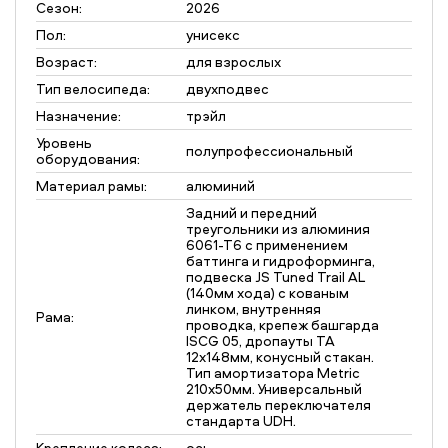
Сезон:
2026
Пол:
унисекс
Возраст:
для взрослых
Тип велосипеда:
двухподвес
Назначение:
трэйл
Уровень
полупрофессиональный
оборудования:
Материал рамы:
алюминий
Задний и передний
треугольники из алюминия
6061-Т6 с применением
баттинга и гидроформинга,
подвеска JS Tuned Trail AL
(140мм хода) с кованым
линком, внутренняя
Рама:
проводка, крепеж башгарда
ISCG 05, дропауты TA
12х148мм, конусный стакан.
Тип амортизатора Metric
210x50мм. Универсальный
держатель переключателя
стандарта UDH.
Крепление колеса:
ось