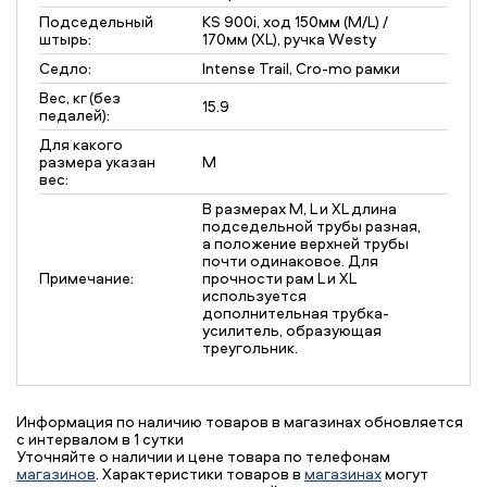
Подседельный
KS 900i, ход 150мм (M/L) /
штырь:
170мм (XL), ручка Westy
Седло:
Intense Trail, Cro-mo рамки
Вес, кг (без
15.9
педалей):
Для какого
размера указан
M
вес:
В размерах M, L и XL длина
подседельной трубы разная,
а положение верхней трубы
почти одинаковое. Для
Примечание:
прочности рам L и XL
используется
дополнительная трубка-
усилитель, образующая
треугольник.
Информация по наличию товаров в магазинах обновляется
с интервалом в 1 сутки
Уточняйте о наличии и цене товара по телефонам
магазинов
. Характеристики товаров в
магазинах
могут