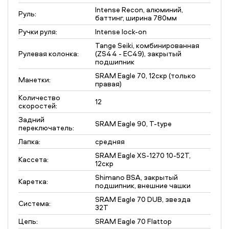
Intense Recon, алюминий,
Руль:
баттинг, ширина 780мм
Ручки руля:
Intense lock-on
Tange Seiki, комбинированная
Рулевая колонка:
(ZS44 - EC49), закрытый
подшипник
SRAM Eagle 70, 12скр (только
Манетки:
правая)
Количество
12
скоростей:
Задний
SRAM Eagle 90, T-type
переключатель:
Лапка:
средняя
SRAM Eagle XS-1270 10-52T,
Кассета:
12скр
Shimano BSA, закрытый
Каретка:
подшипник, внешние чашки
SRAM Eagle 70 DUB, звезда
Система:
32T
Цепь:
SRAM Eagle 70 Flattop