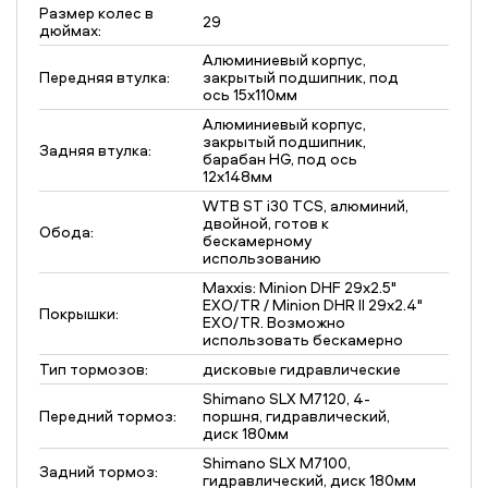
Размер колес в
29
дюймах:
Алюминиевый корпус,
Передняя втулка:
закрытый подшипник, под
ось 15х110мм
Алюминиевый корпус,
закрытый подшипник,
Задняя втулка:
барабан HG, под ось
12x148мм
WTB ST i30 TCS, алюминий,
двойной, готов к
Обода:
бескамерному
использованию
Maxxis: Minion DHF 29x2.5"
EXO/TR / Minion DHR II 29x2.4"
Покрышки:
EXO/TR. Возможно
использовать бескамерно
Тип тормозов:
дисковые гидравлические
Shimano SLX M7120, 4-
Передний тормоз:
поршня, гидравлический,
диск 180мм
Shimano SLX M7100,
Задний тормоз:
гидравлический, диск 180мм