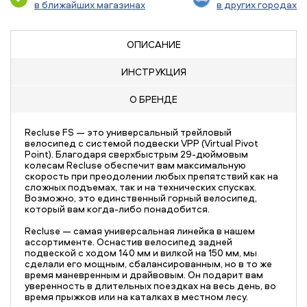
в ближайших магазинах
в других городах
ОПИСАНИЕ
ИНСТРУКЦИЯ
О БРЕНДЕ
Recluse FS — это универсальный трейловый
велосипед с системой подвески VPP (Virtual Pivot
Point). Благодаря сверхбыстрым 29-дюймовым
колесам Recluse обеспечит вам максимальную
скорость при преодолении любых препятствий как на
сложных подъемах, так и на технических спусках.
Возможно, это единственный горный велосипед,
который вам когда-либо понадобится.
Recluse — самая универсальная линейка в нашем
ассортименте. Оснастив велосипед задней
подвеской с ходом 140 мм и вилкой на 150 мм, мы
сделали его мощным, сбалансированным, но в то же
время маневренным и драйвовым. Он подарит вам
уверенность в длительных поездках на весь день, во
время прыжков или на каталках в местном лесу.