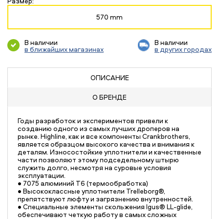
Размер:
570 mm
В наличии
В наличии
в ближайших магазинах
в других городах
ОПИСАНИЕ
О БРЕНДЕ
Годы разработок и экспериментов привели к
созданию одного из самых лучших дроперов на
рынке. Highline, как и все компоненты Crankbrothers,
является образцом высокого качества и внимания к
деталям. Износостойкие уплотнители и качественные
части позволяют этому подседельному штырю
служить долго, несмотря на суровые условия
эксплуатации.
• 7075 алюминий T6 (термообработка)
• Высококлассные уплотнители Trelleborg®,
препятствуют люфту и загрязнению внутренностей.
• Специальные элементы скольжения Igus® LL-glide,
обеспечивают четкую работу в самых сложных