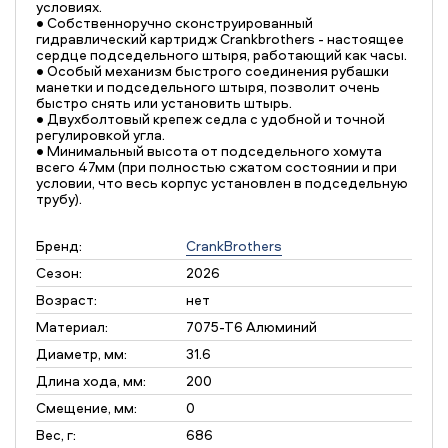
условиях.
• Собственноручно сконструированный
гидравлический картридж Crankbrothers - настоящее
сердце подседельного штыря, работающий как часы.
• Особый механизм быстрого соединения рубашки
манетки и подседельного штыря, позволит очень
быстро снять или установить штырь.
• Двухболтовый крепеж седла с удобной и точной
регулировкой угла.
• Минимальный высота от подседельного хомута
всего 47мм (при полностью сжатом состоянии и при
условии, что весь корпус установлен в подседельную
трубу).
Бренд:
CrankBrothers
Сезон:
2026
Возраст:
нет
Материал:
7075-T6 Алюминий
Диаметр, мм:
31.6
Длина хода, мм:
200
Смещение, мм:
0
Вес, г:
686