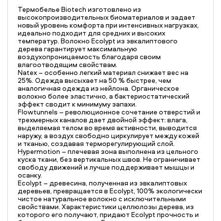
Термобелье Biotech изготовлено из
высокопроизводительных биоматериалов и задает
новый уровень комфорта при интенсивных нагрузках,
идеально подходит для средних и высоких
температур. Волокно Ecolypt из эвкалиптового
дерева гарантирует максимальную
воздухопроницаемость благодаря своим
влагоотводящим свойствам.
Natex – особенно легкий материал снижает вес на
25%. Одежда высыхает на 50 % быстрее, чем
аналогичная одежда из нейлона. Органическое
волокно более эластично, а бактериостатический
эффект сводит к минимуму запахи.
Flowtunnels – революционное сочетание отверстий и
трехмерных каналов дает двойной эффект: влага,
выделяемая телом во время активности, выводится
наружу, а воздух свободно циркулирует между кожей
и тканью, создавая терморегулирующий слой.
Hypermotion – плечевая зона выполнена из цельного
куска ткани, без вертикальных швов. Не ограничивает
свободу движений и лучше поддерживает мышцы и
осанку.
Ecolypt – древесина, полученная из эвкалиптовых
деревьев, превращается в Ecolypt, 100% экологически
чистое натуральное волокно с исключительными
свойствами. Характеристики целлюлозы дерева, из
которого его получают, придают Ecolypt прочность и