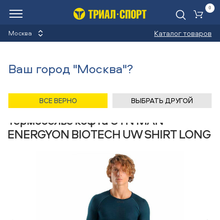
0
Ко
Каталог товаров
Москва
Термобелье кофты
Ваш город "Москва"?
Назад
/
Главная
/
Каталог
/
Велосипеды
/
Одежда
/
Термобелье кофты
/
UYN
ВСЕ ВЕРНО
ВЫБРАТЬ ДРУГОЙ
Термобелье кофта UYN MAN
ENERGYON BIOTECH UW SHIRT LONG