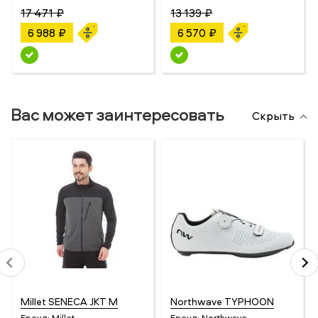
17 471 ₽
13 139 ₽
6 988 ₽
6 570 ₽
Вас может заинтересовать
Скрыть
Millet SENECA JKT M
Northwave TYPHOON
Бренд:
Millet
Бренд:
Northwave