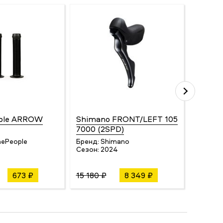
ple ARROW
Shimano FRONT/LEFT 105
Cycled
7000 (2SPD)
Бренд:
Сезон:
ePeople
Бренд:
Shimano
Сезон:
2024
673 ₽
15 180 ₽
8 349 ₽
775 ₽