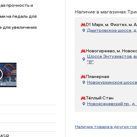
ая прочность и
Наличие в магазинах Три
ми на педаль для
D1 Марк, м. Физтех, м.
е для увеличения
Дмитровское шоссе, д. 
Новогиреево, м. Новок
Шоссе Энтузиастов, вл.
"В"
Планерная
Новокуркинское шоссе, 
deo
Тёплый Стан
Новоясеневский пр., д. 
Наличие товара в других го
 MGR