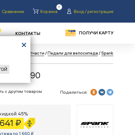
0
Сравнение
Корзина
Вход / регистрация
ПОЛУЧИ КАРТУ
КОНТАКТЫ
елосипеды
/
Запчасти
/
Педали для велосипеда
/
Spank
ГОЙ
 SPOON 90
ть с другим товаром
Поделиться:
скидкой 45%
 641 ₽
атежа по 1 660 ₽