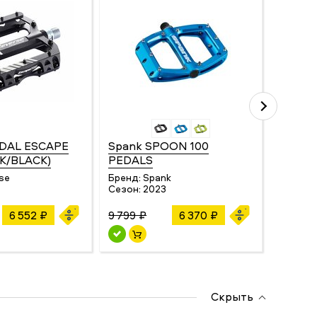
EDAL ESCAPE
Spank SPOON 100
CrankB
K/BLACK)
PEDALS
EGGBE
se
Бренд:
Spank
Бренд:
Сезон:
2023
Сезон:
6 552 ₽
9 799 ₽
6 370 ₽
12 100 
Скрыть