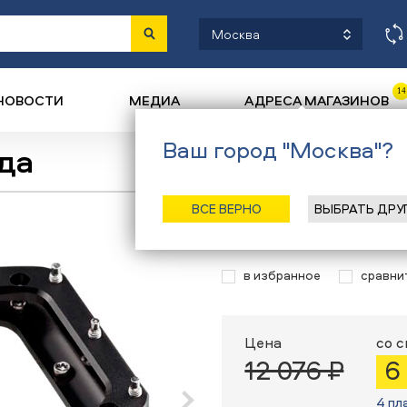
Москва
14
НОВОСТИ
МЕДИА
АДРЕСА МАГАЗИНОВ
Ваш город "Москва"?
да
Назад
/
Главная
/
Каталог
/
В
ВСЕ ВЕРНО
ВЫБРАТЬ ДРУ
Педали Spank
в избранное
сравни
Цена
со 
12 076 ₽
6
4 пл