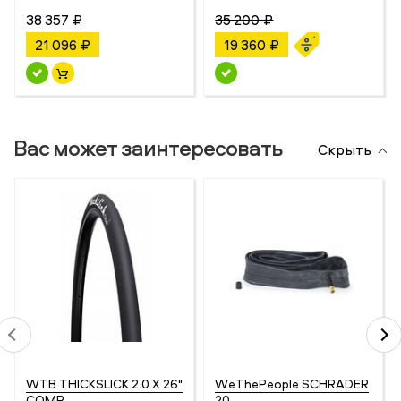
38 357 ₽
35 200 ₽
21 096 ₽
19 360 ₽
Вас может заинтересовать
Скрыть
WTB THICKSLICK 2.0 X 26"
WeThePeople SCHRADER
COMP
20