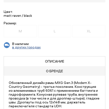
Цвет:
matt raven / black
Размер:
M
L
XL
В наличии
в других городах
ОПИСАНИЕ
О БРЕНДЕ
Обновленный дизайн рамы MXG Gen.3 (Modern X-
Country Geometry) - третье поколение. Конструкция
из алюминиевых труб 6061 с применением баттинга и
гидроформинга. Конусная рулевая труба, внутренняя
проводка (в том числе и для дроппер-штыря), гладкие
швы. Дропауты под ось 12х148 мм, держатель
переключателя стандарта UDH.