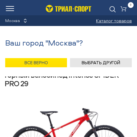
0
Ко
Каталог товаров
Москва
Горные велосипеды
Ваш город "Москва"?
Назад
/
Главная
/
Каталог
/
Велосипеды
/
Снаряжение
/
Горные велосипеды
/
Intense
ВСЕ ВЕРНО
ВЫБРАТЬ ДРУГОЙ
Горный велосипед Intense SPIDER
PRO 29