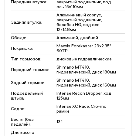
Передняя втулка:
закрытый подшипник, под
ось 15х110мм
Алюминиевый корпус,
закрытый подшипник,
Задняя втулка:
барабан HG, под ось
12x148мм
Обода:
Алюминий, двойной
Maxxis Forekaster 29x2.35"
Покрышки:
60TPI
Тип тормозов:
дисковые гидравлические
Shimano MT410,
Передний тормоз:
гидравлический, диск 180мм
Shimano MT410,
Задний тормоз:
гидравлический, диск 160мм
Подседельный
Intense Recon Dropper, ход
штырь:
125мм
Intense XC Race, Cro-mo
Седло:
рамки
Вес, кг (без
13.1
педалей):
Для какого