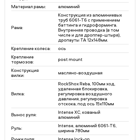
Материал рамы:
алюминий
Конструкция из алюминиевых
труб 6061-T6 c применением
баттинга и гидроформинга.
Рама:
Внутренняя проводка (в том
числе и для дроппер-штыря),
дропауты TA 12x148мм.
Крепление колеса:
ось
Крепление
post mount
тормозов:
Конструкция
масляно-воздушная
вилки:
RockShox Reba, 100мм ход,
удаленная блокировка,
Вилка:
регулировка воздушного
давления, регулировка
отскока, под ось 15х110мм
Intense XC, кованый
Вынос руля:
алюминий
Intense, алюминий 6061-T6,
Руль:
ширина 780мм
Ручки руля:
Intense lock-on