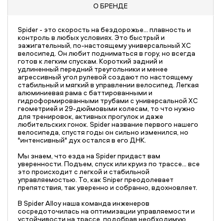
О БРЕНДЕ
Spider - это скорость на бездорожье... плавность и
контроль в любых условиях. Это быстрый и
зажигательный, по-настоящему универсальный XC
велосипед. Он любит подниматься в гору, но всегда
готов к легким спускам. Короткий задний и
удлиненный передний треугольники и менее
агрессивный угол рулевой создают по настоящему
стабильный и мягкий в управлении велосипед. Легкая
алюминиевая рама с баттированными и
гидроформированными трубами с универсальной XC
геометрией и 29-дюймовыми колесам, то что нужно
для тренировок, активных прогулок и даже
любительских гонок. Spider название первого нашего
велосипеда, спустя годы он сильно изменился, но
"интенсивный" дух остался в его ДНК.
Мы знаем, что езда на Spider придаст вам
уверенности. Подъем, спуск или круиз по трассе… все
это происходит с легкой и стабильной
управляемостью. То, как Sniper преодолевает
препятствия, так уверенно и собранно, вдохновляет.
В Spider Alloy наша команда инженеров
сосредоточилась на оптимизации управляемости и
устойчивости на трассе, подобрав необходимую