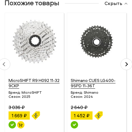
Похожие товары
Скрыть
MicroSHIFT R9 H092 11-32
Shimano CUES LG400-
9СКР
9SPD 11-36T
Бренд:
MicroSHIFT
Бренд:
Shimano
Сезон:
2025
Сезон:
2024
3 036 ₽
2 640 ₽
1 669 ₽
1 452 ₽