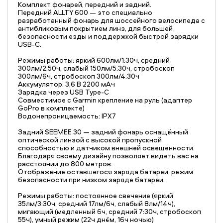
Комплект фонарей, передний и задний.
Передний ALLTY 600 — это специально
разработанный фонарь для шоссейного велосипеда с
антибликовым покрытием линз, для большей
безопасности езды и поддержкой быстрой зарядки
USB-C.
Режимы работы: яркий 600лм/1:30ч, средний
300лм/2:50ч, слабый 150лм/5:30ч, стробоскоп
300лм/6ч, стробоскоп 300лм/4:30ч
Аккумулятор: 3,6 В 2200 мАч
Зарядка через USB Type-C
Совместимое с Garmin крепление на руль (адаптер
GoPro в комплекте)
Водонепроницаемость: IPX7
Задний SEEMEE 30 — задний фонарь оснащённый
оптической линзой с высокой пропускной
способностью и датчиком внешней освещенности.
Благодаря своему дизайну позволяет видеть вас на
расстоянии до 800 метров.
Отображение оставшегося заряда батареи, режим
безопасности при низком заряде батареи.
Режимы работы: постоянное свечение (яркий
35лм/3:30ч, средний 17лм/6ч, слабый 8лм/14ч),
мигающий (медленный 6ч, средний 7:30ч, стробоскоп
55ч), умный режим (22ч днём, 16ч ночью)