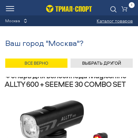
0
Ко
Каталог товаров
Москва
Фонари для велосипеда
Ваш город "Москва"?
Назад
/
Главная
/
Каталог
/
Велосипеды
/
Аксессуары
/
Фонари для велосипеда
/
Magicshine
ВСЕ ВЕРНО
ВЫБРАТЬ ДРУГОЙ
Фонарь для велосипеда Magicshine
ALLTY 600 + SEEMEE 30 COMBO SET