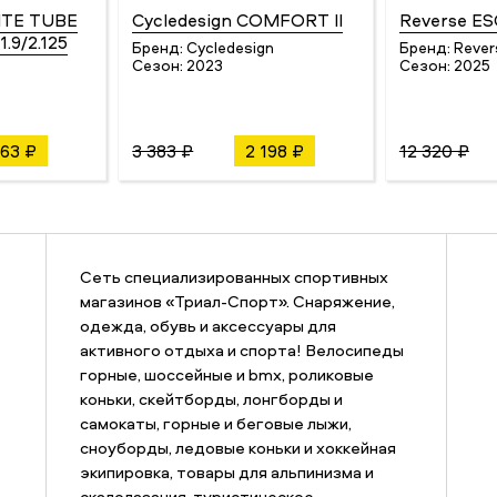
ITE TUBE
Cycledesign COMFORT II
Reverse E
.9/2.125
Бренд:
Cycledesign
Бренд:
Rever
Сезон:
2023
Сезон:
2025
63 ₽
3 383 ₽
2 198 ₽
12 320 ₽
Сеть специализированных спортивных
магазинов «Триал-Спорт». Снаряжение,
одежда, обувь и аксессуары для
активного отдыха и спорта! Велосипеды
горные, шоссейные и bmx, роликовые
коньки, скейтборды, лонгборды и
самокаты, горные и беговые лыжи,
сноуборды, ледовые коньки и хоккейная
экипировка, товары для альпинизма и
скалолазания, туристическое