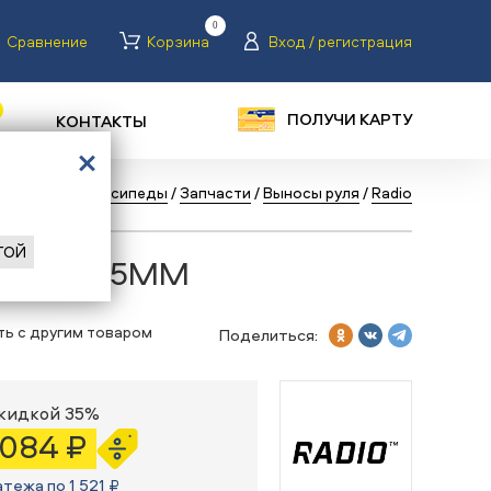
0
Сравнение
Корзина
Вход / регистрация
ПОЛУЧИ КАРТУ
КОНТАКТЫ
/
Каталог
/
Велосипеды
/
Запчасти
/
Выносы руля
/
Radio
ГОЙ
PORTAL 35MM
ть с другим товаром
Поделиться:
скидкой 35%
 084 ₽
атежа по 1 521 ₽