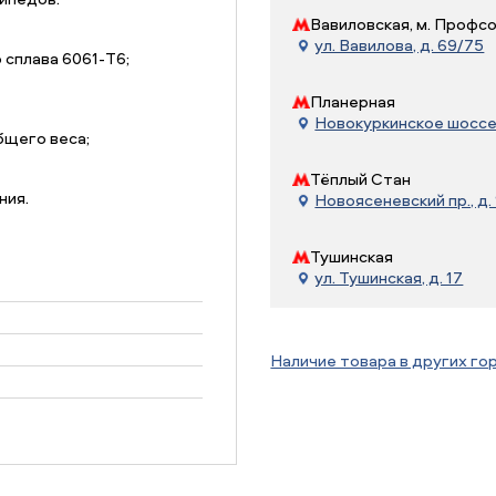
Вавиловская, м. Профс
ул. Вавилова, д. 69/75
сплава 6061-T6;
Планерная
Новокуркинское шоссе, 
бщего веса;
Тёплый Стан
ния.
Новоясеневский пр., д. 
Тушинская
ул. Тушинская, д. 17
Наличие товара в других го