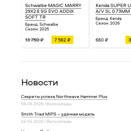
Schwalbe MAGIC MARRY
Kenda SUPER L
29X2.6 SG EVO ADDIX
A/V SL 0.73MM 1
SOFT TR
Бренд:
Kenda
Сезон:
2026
Бренд:
Schwalbe
Сезон:
2025
13 750 ₽
7 562 ₽
660 ₽
3
Новости
Секреты успеха Northwave Hammer Plus
06.06.2026 / Велосипеды
Smith Triad MIPS – удачная модель
24.04.2026 / Велосипеды