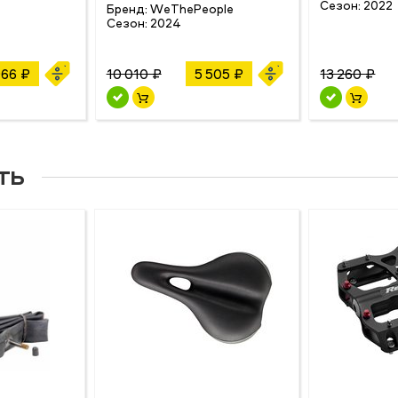
Сезон:
2022
Бренд:
WeThePeople
Сезон:
2024
966 ₽
10 010 ₽
5 505 ₽
13 260 ₽
ть