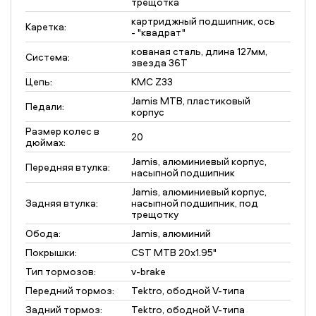
трещотка
картриджный подшипник, ось
Каретка:
- "квадрат"
кованая сталь, длина 127мм,
Система:
звезда 36T
Цепь:
KMC Z33
Jamis MTB, пластиковый
Педали:
корпус
Размер колес в
20
дюймах:
Jamis, алюминиевый корпус,
Передняя втулка:
насыпной подшипник
Jamis, алюминиевый корпус,
Задняя втулка:
насыпной подшипник, под
трещотку
Обода:
Jamis, алюминий
Покрышки:
CST MTB 20x1.95"
Тип тормозов:
v-brake
Передний тормоз:
Tektro, ободной V-типа
Задний тормоз:
Tektro, ободной V-типа