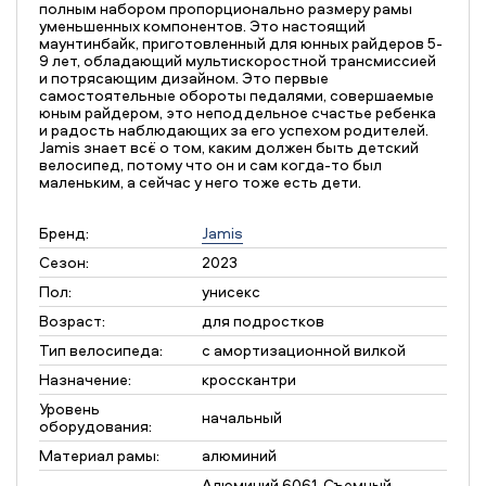
полным набором пропорционально размеру рамы
уменьшенных компонентов. Это настоящий
маунтинбайк, приготовленный для юнных райдеров 5-
9 лет, обладающий мультискоростной трансмиссией
и потрясающим дизайном. Это первые
самостоятельные обороты педалями, совершаемые
юным райдером, это неподдельное счастье ребенка
и радость наблюдающих за его успехом родителей.
Jamis знает всё о том, каким должен быть детский
велосипед, потому что он и сам когда-то был
маленьким, а сейчас у него тоже есть дети.
Бренд:
Jamis
Сезон:
2023
Пол:
унисекс
Возраст:
для подростков
Тип велосипеда:
с амортизационной вилкой
Назначение:
кросскантри
Уровень
начальный
оборудования:
Материал рамы:
алюминий
Алюминий 6061, Съемный