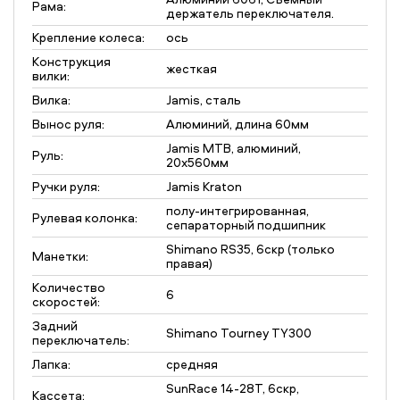
Рама:
держатель переключателя.
Крепление колеса:
ось
Конструкция
жесткая
вилки:
Вилка:
Jamis, cталь
Вынос руля:
Алюминий, длина 60мм
Jamis MTB, алюминий,
Руль:
20x560мм
Ручки руля:
Jamis Kraton
полу-интегрированная,
Рулевая колонка:
сепараторный подшипник
Shimano RS35, 6скр (только
Манетки:
правая)
Количество
6
скоростей:
Задний
Shimano Tourney TY300
переключатель:
Лапка:
средняя
SunRace 14-28T, 6скр,
Кассета: