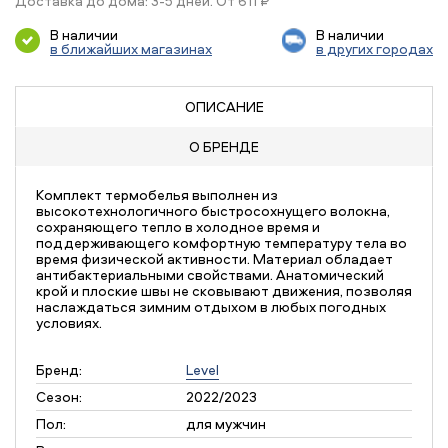
Доставка до дома: 3-5 дней. От 611 ₽
В наличии
В наличии
в ближайших магазинах
в других городах
ОПИСАНИЕ
О БРЕНДЕ
Комплект термобелья выполнен из
высокотехнологичного быстросохнущего волокна,
сохраняющего тепло в холодное время и
поддерживающего комфортную температуру тела во
время физической активности. Материал обладает
антибактериальными свойствами. Анатомический
крой и плоские швы не сковывают движения, позволяя
наслаждаться зимним отдыхом в любых погодных
условиях.
Бренд:
Level
Сезон:
2022/2023
Пол:
для мужчин