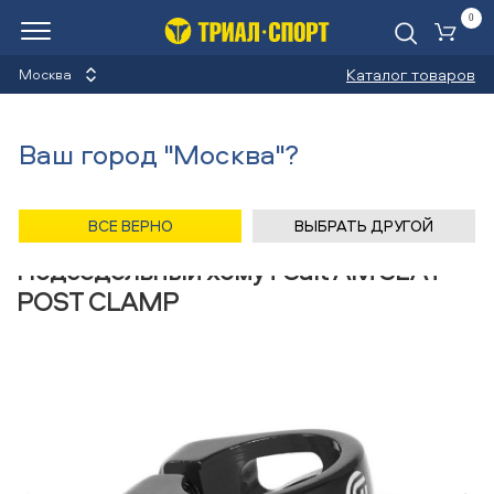
0
Ко
Каталог товаров
Москва
Хомуты подседельные
Ваш город "Москва"?
Назад
/
Главная
/
Каталог
/
Велосипеды
/
Запчасти
/
Хомуты подседельные
/
Salt
ВСЕ ВЕРНО
ВЫБРАТЬ ДРУГОЙ
Подседельный хомут Salt AM SEAT
POST CLAMP