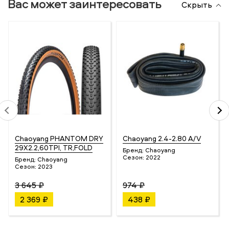
Вас может заинтересовать
Скрыть
Chaoyang PHANTOM DRY
Chaoyang 2.4-2.80 A/V
29Х2.2,60TPI, TR,FOLD
Бренд:
Chaoyang
Сезон:
2022
Бренд:
Chaoyang
Сезон:
2023
3 645 ₽
974 ₽
2 369 ₽
438 ₽