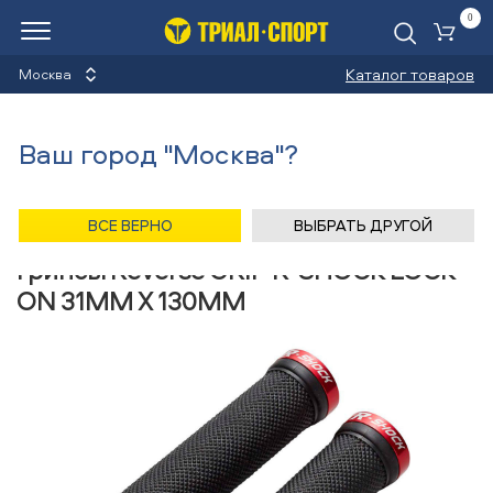
0
Ко
Каталог товаров
Москва
Ручки руля
Ваш город "Москва"?
Назад
/
Главная
/
Каталог
/
Велосипеды
/
Запчасти
/
Ручки руля
/
Reverse
ВСЕ ВЕРНО
ВЫБРАТЬ ДРУГОЙ
Грипсы Reverse GRIP R-SHOCK LOCK
ON 31MM X 130MM