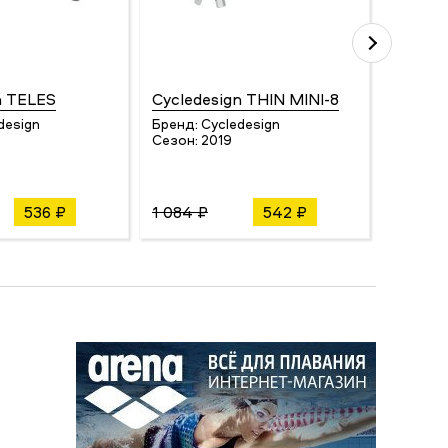
n TELES
Cycledesign THIN MINI-8
Smith 
design
Бренд:
Cycledesign
Бренд:
Сезон:
2019
Сезон:
536 ₽
1 084 ₽
542 ₽
650 ₽