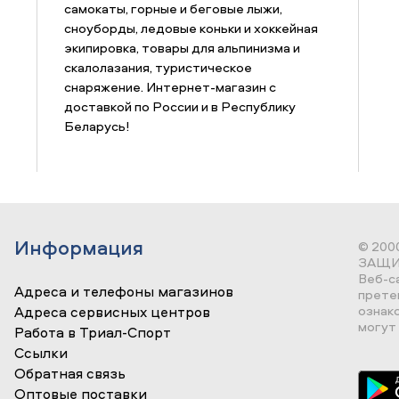
самокаты, горные и беговые лыжи,
сноуборды, ледовые коньки и хоккейная
экипировка, товары для альпинизма и
скалолазания, туристическое
снаряжение. Интернет-магазин с
доставкой по России и в Республику
Беларусь!
Информация
© 200
ЗАЩИ
Веб-с
Адреса и телефоны магазинов
прете
ознак
Адреса сервисных центров
могут 
Работа в Триал-Спорт
Ссылки
Обратная связь
Оптовые поставки