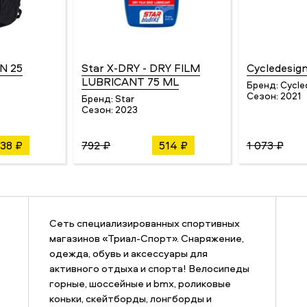
N 25
Star X-DRY - DRY FILM
Cycledesig
LUBRICANT 75 ML
Бренд:
Cycle
Сезон:
2021
Бренд:
Star
Сезон:
2023
738 ₽
792 ₽
514 ₽
1 073 ₽
Сеть специализированных спортивных
магазинов «Триал-Спорт». Снаряжение,
одежда, обувь и аксессуары для
активного отдыха и спорта! Велосипеды
горные, шоссейные и bmx, роликовые
коньки, скейтборды, лонгборды и