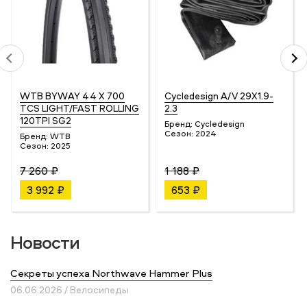
WTB BYWAY 44 X 700
Cycledesign A/V 29X1.9-
TCS LIGHT/FAST ROLLING
2.3
120TPI SG2
Бренд:
Cycledesign
Сезон:
2024
Бренд:
WTB
Сезон:
2025
7 260 ₽
1 188 ₽
3 992 ₽
653 ₽
Новости
Секреты успеха Northwave Hammer Plus
06.06.2026 / Велосипеды