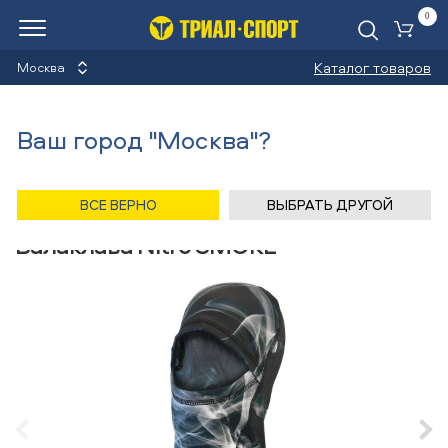
0
Ко
Каталог товаров
Москва
Балаклавы
Ваш город "Москва"?
Назад
/
Главная
/
Каталог
/
Велосипеды
/
Аксессуары
/
Балаклавы
/
Nitro
ВСЕ ВЕРНО
ВЫБРАТЬ ДРУГОЙ
Балаклава Nitro SMOKE