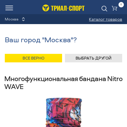
0
Ко
Каталог товаров
Москва
Многофункциональные
Ваш город "Москва"?
банданы
Назад
/
Главная
/
Каталог
/
Велосипеды
/
Аксессуары
/
ВСЕ ВЕРНО
ВЫБРАТЬ ДРУГОЙ
Многофункциональные банданы
/
Nitro
Многофункциональная бандана Nitro
WAVE