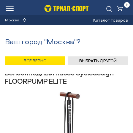
0
Ко
Каталог товаров
Москва
Насосы для велосипеда
Ваш город "Москва"?
Назад
/
Главная
/
Каталог
/
Велосипеды
/
Аксессуары
/
Насосы для велосипеда
/
Cycledesign
ВСЕ ВЕРНО
ВЫБРАТЬ ДРУГОЙ
Велосипедный насос Cycledesign
FLOORPUMP ELITE