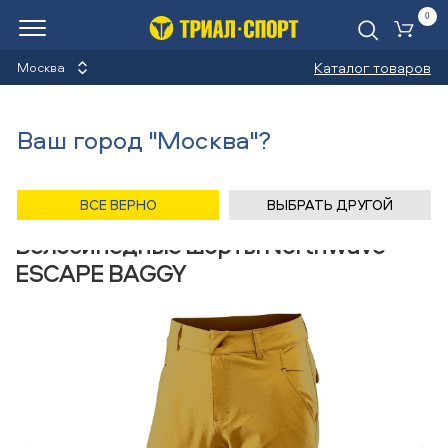
0
Ко
Каталог товаров
Москва
Велосипедные шорты
Ваш город "Москва"?
Назад
/
Главная
/
Каталог
/
Велосипеды
/
Одежда
/
Велосипедные шорты
/
Northwave
ВСЕ ВЕРНО
ВЫБРАТЬ ДРУГОЙ
Велосипедные шорты Northwave
ESCAPE BAGGY