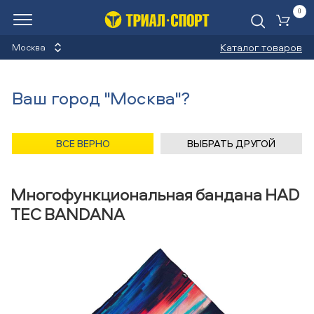
0
Ко
Каталог товаров
Москва
Многофункциональные
Ваш город "Москва"?
банданы
Назад
/
Главная
/
Каталог
/
Велосипеды
/
Аксессуары
/
ВСЕ ВЕРНО
ВЫБРАТЬ ДРУГОЙ
Многофункциональные банданы
/
HAD
Многофункциональная бандана HAD
TEC BANDANA