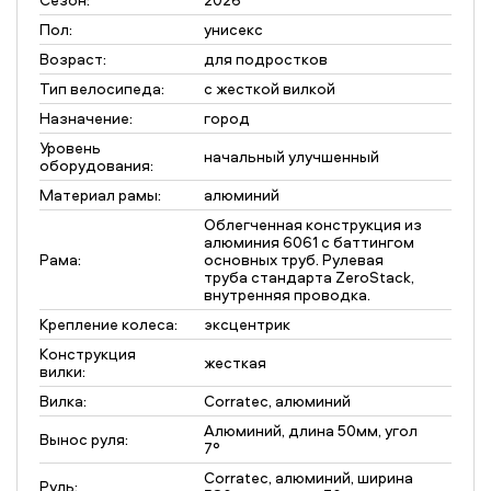
Пол:
унисекс
Возраст:
для подростков
Тип велосипеда:
с жесткой вилкой
Назначение:
город
Уровень
начальный улучшенный
оборудования:
Материал рамы:
алюминий
Облегченная конструкция из
алюминия 6061 с баттингом
Рама:
основных труб. Рулевая
труба стандарта ZeroStack,
внутренняя проводка.
Крепление колеса:
эксцентрик
Конструкция
жесткая
вилки:
Вилка:
Corratec, алюминий
Алюминий, длина 50мм, угол
Вынос руля:
7°
Corratec, алюминий, ширина
Руль: