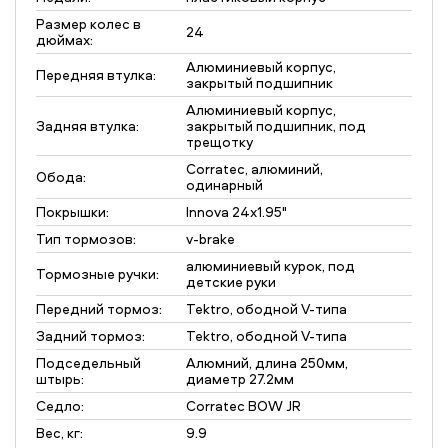
Размер колес в
24
дюймах:
Алюминиевый корпус,
Передняя втулка:
закрытый подшипник
Алюминиевый корпус,
Задняя втулка:
закрытый подшипник, под
трещотку
Corratec, алюминий,
Обода:
одинарный
Покрышки:
Innova 24x1.95"
Тип тормозов:
v-brake
алюминиевый курок, под
Тормозные ручки:
детские руки
Передний тормоз:
Tektro, ободной V-типа
Задний тормоз:
Tektro, ободной V-типа
Подседельный
Алюмний, длина 250мм,
штырь:
диаметр 27.2мм
Седло:
Corratec BOW JR
Вес, кг:
9.9