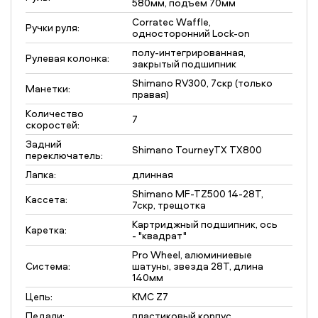
580мм, подъем 70мм
Corratec Waffle,
Ручки руля:
односторонний Lock-on
полу-интегрированная,
Рулевая колонка:
закрытый подшипник
Shimano RV300, 7скр (только
Манетки:
правая)
Количество
7
скоростей:
Задний
Shimano TourneyTX TX800
переключатель:
Лапка:
длинная
Shimano MF-TZ500 14-28Т,
Кассета:
7скр, трещотка
Картриджный подшипник, ось
Каретка:
- "квадрат"
Pro Wheel, алюминиевые
Система:
шатуны, звезда 28T, длина
140мм
Цепь:
KMC Z7
Педали:
пластиковый корпус