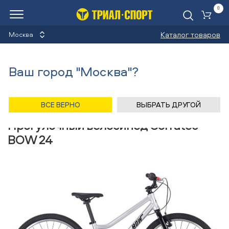
0
Ко
Каталог товаров
Москва
Прогулочные велосипеды
Ваш город "Москва"?
Назад
/
Главная
/
Каталог
/
Велосипеды
/
Снаряжение
/
Прогулочные велосипеды
/
Corratec
ВСЕ ВЕРНО
ВЫБРАТЬ ДРУГОЙ
Прогулочный велосипед Corratec
BOW 24