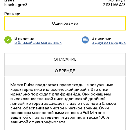
black - grm3
21131JW A13
Размер:
Один размер
В наличии
В наличии
в ближайших магазинах
в других городах
ОПИСАНИЕ
О БРЕНДЕ
Маска Pulse предлагает превосходные визуальные
характеристики и классический дизайн. Эти очки
идеально подходят для фрирайда. Они оснащены
высококачественной цилиндрической двойной
линзой, которая защищает глаза от солнца и бликов
снега, обеспечивая чистое и четкое зрение. Очки
оснащены многослойными линзами Full Mirror с
защитой от запотевания и царапин, а также 100%
защитой от ультрафиолета.