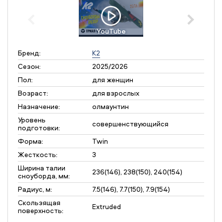
YouTube
Бренд:
K2
Сезон:
2025/2026
Пол:
для женщин
Возраст:
для взрослых
Назначение:
олмаунтин
Уровень
совершенствующийся
подготовки:
Форма:
Twin
Жесткость:
3
Ширина талии
236(146), 238(150), 240(154)
сноуборда, мм:
Радиус, м:
7.5(146), 7.7(150), 7.9(154)
Скользящая
Extruded
поверхность: