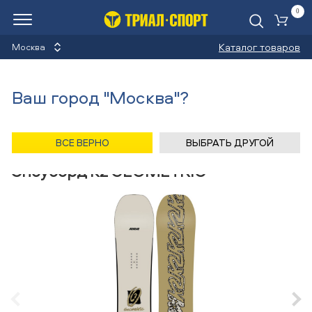
0
Ко
Каталог товаров
Москва
Сноуборды
Ваш город "Москва"?
Назад
/
Главная
/
Каталог
/
Сноуборды
/
Снаряжение
/
Сноуборды
/
K2
ВСЕ ВЕРНО
ВЫБРАТЬ ДРУГОЙ
Сноуборд K2 GEOMETRIC