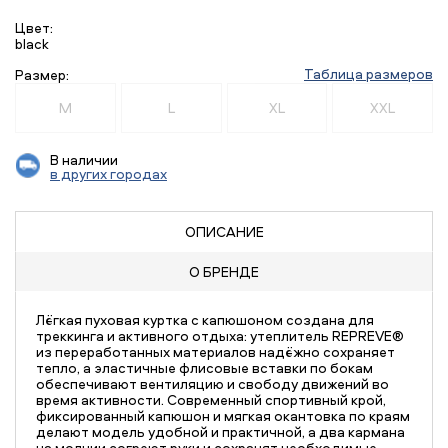
Цвет:
black
Таблица размеров
Размер:
M
L
XL
XXL
В наличии
в других городах
ОПИСАНИЕ
О БРЕНДЕ
Лёгкая пуховая куртка с капюшоном создана для
треккинга и активного отдыха: утеплитель REPREVE®
из переработанных материалов надёжно сохраняет
тепло, а эластичные флисовые вставки по бокам
обеспечивают вентиляцию и свободу движений во
время активности. Современный спортивный крой,
фиксированный капюшон и мягкая окантовка по краям
делают модель удобной и практичной, а два кармана
на молнии согреют руки и сохранят необходимые