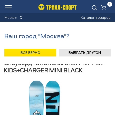
0
Ко
Каталог товаров
Москва
Сноуборды
Ваш город "Москва"?
Назад
/
Главная
/
Каталог
/
Сноуборды
/
Снаряжение
/
Сноуборды
/
Nitro
ВСЕ ВЕРНО
ВЫБРАТЬ ДРУГОЙ
Сноуборд Nitro КОМПЛЕКТ RIPPER
KIDS+CHARGER MINI BLACK