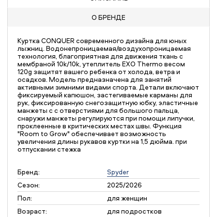
О БРЕНДЕ
Куртка CONQUER современного дизайна для юных
лыжниц. Водонепроницаемая/воздухопроницаемая
технология, благоприятная для движения ткань с
мембраной 10k/10k, утеплитель EXO Thermo весом
120g защитят вашего ребенка от холода, ветра и
осадков. Модель предназначена для занятий
активными зимними видами спорта. Детали включают
фиксируемый капюшон, застегиваемые карманы для
рук, фиксированную снегозащитную юбку, эластичные
манжеты с с отверстиями для большого пальца,
снаружи манжеты регулируются при помощи липучки,
проклеенные в критических местах швы. Функция
"Room to Grow" обеспечивает возможность
увеличения длины рукавов куртки на 1,5 дюйма. при
отпускании стежка
Бренд:
Spyder
Сезон:
2025/2026
Пол:
для женщин
Возраст:
для подростков