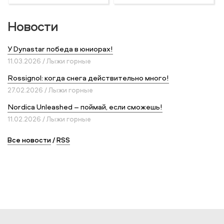
Новости
У Dynastar победа в юниорах!
11.03.2026 / Лыжи горные
Rossignol: когда снега действительно много!
27.02.2026 / Лыжи горные
Nordica Unleashed – поймай, если сможешь!
11.02.2026 / Лыжи горные
Все новости
/
RSS