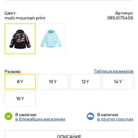
Цвет:
Артикул:
multi mountain print
38SJ075406
Таблица размеров
Размер:
8 Y
10 Y
12 Y
14 Y
16 Y
В наличии
В наличии
в ближайших магазинах
в других городах
ОПИСАНИЕ