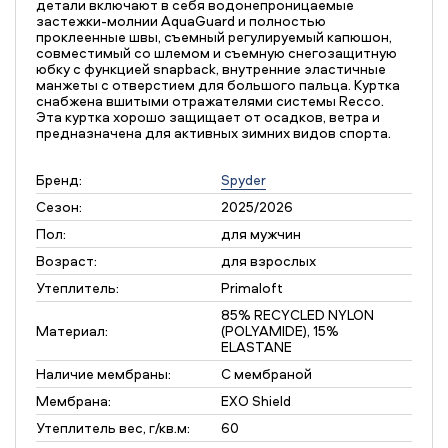
детали включают в себя водонепроницаемые
застежки-молнии AquaGuard и полностью
проклеенные швы, съемный регулируемый капюшон,
совместимый со шлемом и съемную снегозащитную
юбку с функцией snapback, внутренние эластичные
манжеты с отверстием для большого пальца. Куртка
снабжена вшитыми отражателями системы Recco.
Эта куртка хорошо защищает от осадков, ветра и
предназначена для активных зимних видов спорта.
Бренд:
Spyder
Сезон:
2025/2026
Пол:
для мужчин
Возраст:
для взрослых
Утеплитель:
Primaloft
85% RECYCLED NYLON
Материал:
(POLYAMIDE), 15%
ELASTANE
Наличие мембраны:
С мембраной
Мембрана:
EXO Shield
Утеплитель вес, г/кв.м:
60