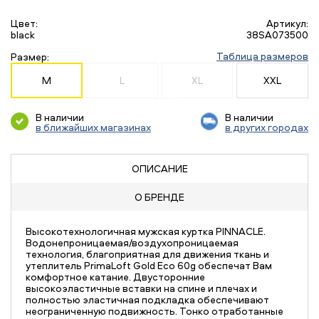
Цвет:
Артикул:
black
38SA073500
Таблица размеров
Размер:
M
L
XL
XXL
В наличии
В наличии
в ближайших магазинах
в других городах
ОПИСАНИЕ
О БРЕНДЕ
Высокотехнологичная мужская куртка PINNACLE.
Водонепроницаемая/воздухопроницаемая
технология, благоприятная для движения ткань и
утеплитель PrimaLoft Gold Eco 60g обеспечат Вам
комфортное катание. Двусторонние
высокоэластичные вставки на спине и плечах и
полностью эластичная подкладка обеспечивают
неограниченную подвижность. Тонко отработанные