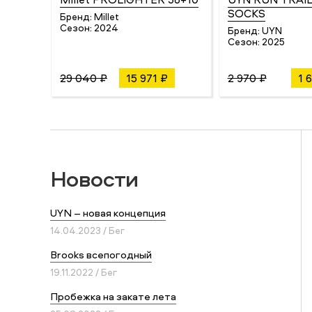
SOCKS
Бренд:
Millet
Сезон:
2024
Бренд:
UYN
Сезон:
2025
29 040 ₽
15 971 ₽
2 970 ₽
1 
Новости
UYN – новая концепция
14.04.2023 / Бег
Brooks всепогодный
19.11.2022 / Бег
Пробежка на закате лета