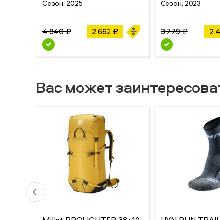
Сезон:
2025
Сезон:
2023
4 840 ₽
2 662 ₽
3 779 ₽
2 
Вас может заинтересова
Millet PROLIGHTER 38+10
UYN RUN TRAI