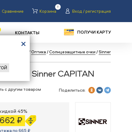
0
Сравнение
Корзина
Вход / регистрация
ПОЛУЧИ КАРТУ
КОНТАКТЫ
/
Каталог
/
Бег
/
Оптика
/
Солнцезащитные очки
/
Sinner
ГОЙ
е очки Sinner CAPITAN
ть с другим товаром
Поделиться:
скидкой 45%
 662 ₽
атежа по 665 ₽