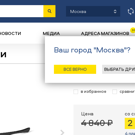
Москва
14
НОВОСТИ
МЕДИА
АДРЕСА МАГАЗИНОВ
Ваш город "Москва"?
ки
Назад
/
Главная
ВСЕ ВЕРНО
ВЫБРАТЬ ДРУ
Солнцезащитны
в избранное
сравни
Цена
со 
4 840 ₽
2
4 пл