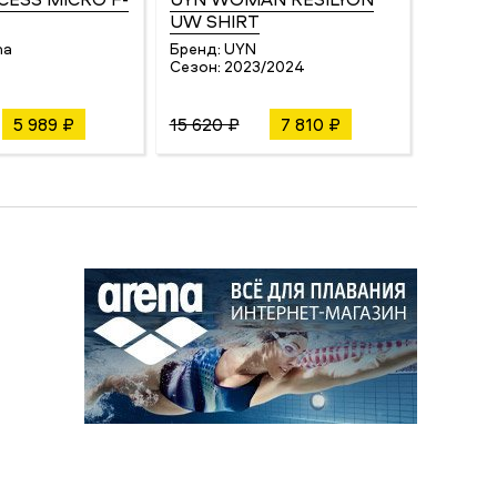
UW SHIRT
BEANI
ma
Бренд:
UYN
Бренд:
Сезон:
2023/2024
Сезон:
5 989 ₽
15 620 ₽
7 810 ₽
4 991 