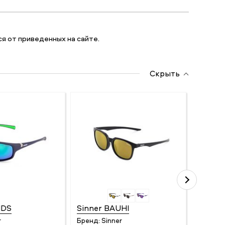
я от приведенных на сайте.
Скрыть
NDS
Sinner BAUHI
Level
r
Бренд:
Sinner
Бренд: