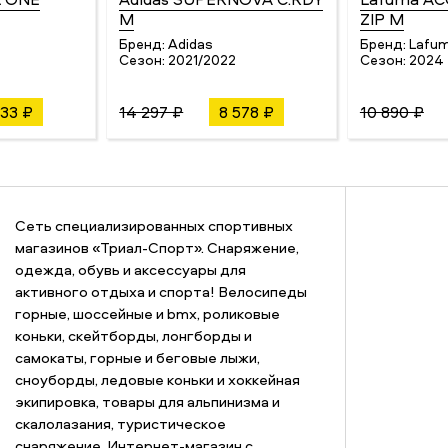
M
ZIP M
Бренд:
Adidas
Бренд:
Lafu
Сезон:
2021/2022
Сезон:
2024
633 ₽
14 297 ₽
8 578 ₽
10 890 ₽
Сеть специализированных спортивных
магазинов «Триал-Спорт». Снаряжение,
одежда, обувь и аксессуары для
активного отдыха и спорта! Велосипеды
горные, шоссейные и bmx, роликовые
коньки, скейтборды, лонгборды и
самокаты, горные и беговые лыжи,
сноуборды, ледовые коньки и хоккейная
экипировка, товары для альпинизма и
скалолазания, туристическое
снаряжение. Интернет-магазин с