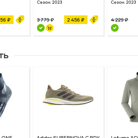
Сезон:
2023
Сезон:
2023
456 ₽
3 779 ₽
2 456 ₽
4 229 ₽
ть
L ONE
Adidas SUPERNOVA C.RDY
Lafuma AC