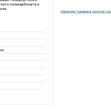
гкого поликарбоната и
кла.
Наличие товара в других го
ых