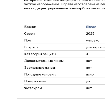
четкое изображение. Оправа изготовлена из ле
имеет децентрированные поликарбонатные сте
Бренд:
Sinner
Сезон:
2025
Пол:
унисекс
Возраст:
для взросл
Категория защиты:
3
Дополнительные линзы:
нет
Зеркальные линзы:
нет
Погодные условия:
ясно
Поляризация:
да
Фотохром:
нет