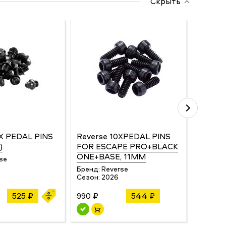
Скрыть
X PEDAL PINS
Reverse 10XPEDAL PINS
Revers
)
FOR ESCAPE PRO+BLACK
US FO
ONE+BASE, 11MM
PRO+B
se
Бренд:
Reverse
Бренд:
Сезон:
2026
Сезон:
525 ₽
990 ₽
544 ₽
617 ₽