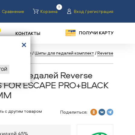
0
Сравнение
Корзина
Вход / регистрация
ПОЛУЧИ КАРТУ
КОНТАКТЫ
педы
/
Запчасти
/
Шипы для педалей комплект
/
Reverse
ГОЙ
в для педалей Reverse
S FOR ESCAPE PRO+BLACK
1MM
ть с другим товаром
Поделиться:
скидкой 45%