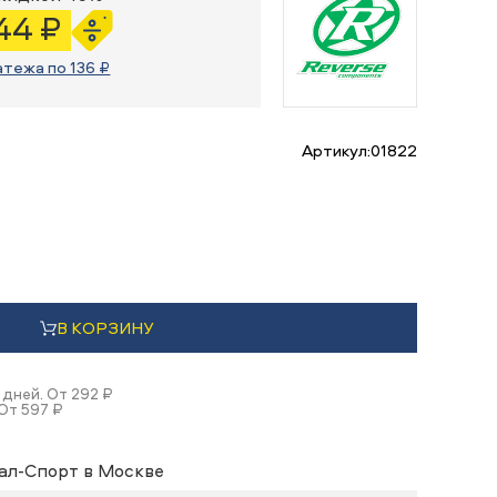
44 ₽
атежа по 136 ₽
Артикул:
01822
В КОРЗИНУ
 дней. От 292 ₽
От 597 ₽
ал-Спорт в Москве