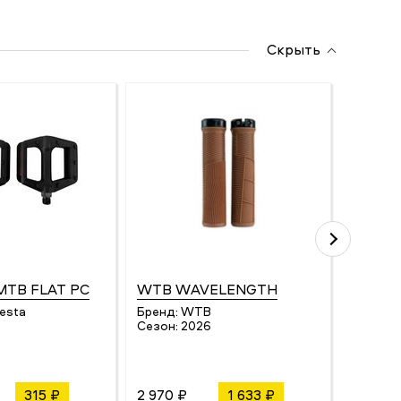
Скрыть
MTB FLAT PC
WTB WAVELENGTH
Lelumi
esta
Бренд:
WTB
Бренд:
Сезон:
2026
Сезон:
315 ₽
2 970 ₽
1 633 ₽
1 936 ₽