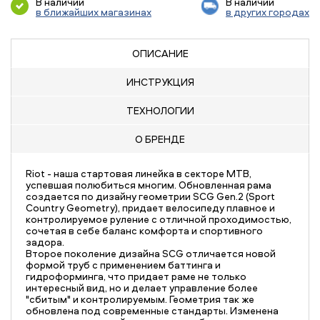
В наличии
В наличии
в ближайших магазинах
в других городах
ОПИСАНИЕ
ИНСТРУКЦИЯ
ТЕХНОЛОГИИ
О БРЕНДЕ
Riot - наша стартовая линейка в секторе MTB,
успевшая полюбиться многим. Обновленная рама
создается по дизайну геометрии SCG Gen.2 (Sport
Country Geometry), придает велосипеду плавное и
контролируемое руление с отличной проходимостью,
сочетая в себе баланс комфорта и спортивного
задора.
Второе поколение дизайна SCG отличается новой
формой труб с применением баттинга и
гидроформинга, что придает раме не только
интересный вид, но и делает управление более
"сбитым" и контролируемым. Геометрия так же
обновлена под современные стандарты. Изменена