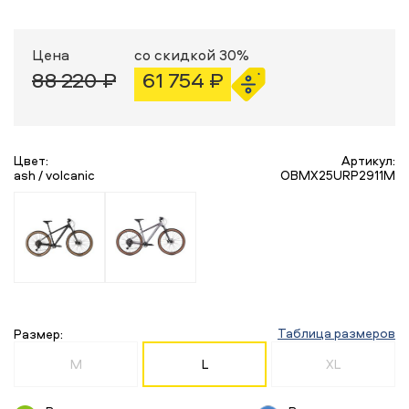
Цена
со скидкой 30%
88 220 ₽
61 754 ₽
Цвет:
Артикул:
ash / volcanic
OBMX25URP2911M
Таблица размеров
Размер:
M
L
XL