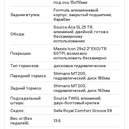
под ось 15х110мм
Formula, алюминиевый
Задняя втулка:
корпус, закрытый подшипник,
барабан
Source Ace SL 25 TR,
алюминий, двойной, готов к
Обода:
бескамерному
использованию
Maxxis Icon 29x2.2" EXO/TR
Покрышки:
60TPI, возможно
использовать бескамерно
Тип тормозов:
дисковые гидравлические
Shimano MT200,
Передний тормоз:
гидравлический, диск 180мм
Shimano MT200,
Задний тормоз:
гидравлический, диск 160мм
Подседельный
Source TWIG, алюминий,
штырь:
двух-болтовый крепеж
Седло:
Selle Royal Comfort Groove 59
Вес, кг (без
13.6
педалей):