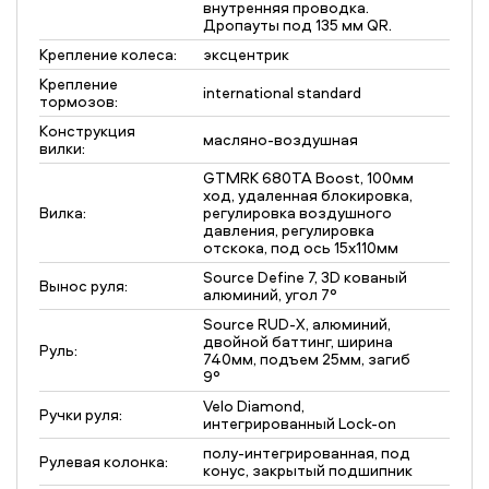
внутренняя проводка.
Дропауты под 135 мм QR.
Крепление колеса:
эксцентрик
Крепление
international standard
тормозов:
Конструкция
масляно-воздушная
вилки:
GTMRK 680TA Boost, 100мм
ход, удаленная блокировка,
Вилка:
регулировка воздушного
давления, регулировка
отскока, под ось 15х110мм
Source Define 7, 3D кованый
Вынос руля:
алюминий, угол 7°
Source RUD-X, алюминий,
двойной баттинг, ширина
Руль:
740мм, подъем 25мм, загиб
9°
Velo Diamond,
Ручки руля:
интегрированный Lock-on
полу-интегрированная, под
Рулевая колонка:
конус, закрытый подшипник