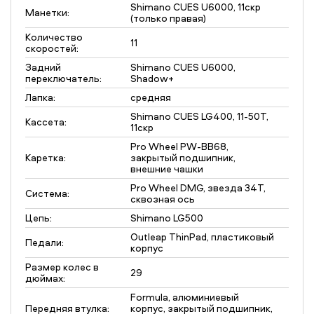
Shimano CUES U6000, 11скр
Манетки:
(только правая)
Количество
11
скоростей:
Задний
Shimano CUES U6000,
переключатель:
Shadow+
Лапка:
средняя
Shimano CUES LG400, 11-50T,
Кассета:
11скр
Pro Wheel PW-BB68,
Каретка:
закрытый подшипник,
внешние чашки
Pro Wheel DMG, звезда 34T,
Система:
сквозная ось
Цепь:
Shimano LG500
Outleap ThinPad, пластиковый
Педали:
корпус
Размер колес в
29
дюймах:
Formula, алюминиевый
Передняя втулка:
корпус, закрытый подшипник,