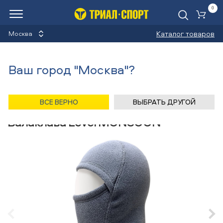
0
Ко
Каталог товаров
Москва
Балаклавы
Ваш город "Москва"?
Назад
/
Главная
/
Каталог
/
Велосипеды
/
Аксессуары
/
Балаклавы
/
Level
ВСЕ ВЕРНО
ВЫБРАТЬ ДРУГОЙ
Балаклава Level MONSOON