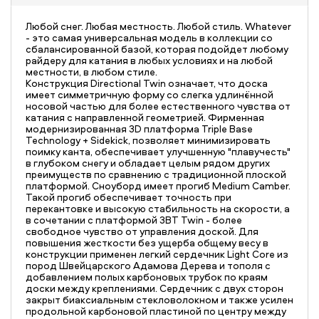
Любой снег. Любая местность. Любой стиль. Whatever
- это самая универсальная модель в коллекции со
сбалансированной базой, которая подойдет любому
райдеру для катания в любых условиях и на любой
местности, в любом стиле.
Конструкция Directional Twin означает, что доска
имеет симметричную форму со слегка удлинённой
носовой частью для более естественного чувства от
катания с направленной геометрией. Фирменная
модернизированная 3D платформа Triple Base
Technology + Sidekick, позволяет минимизировать
поимку канта, обеспечивает улучшенную "плавучесть"
в глубоком снегу и обладает целым рядом других
преимуществ по сравнению с традиционной плоской
платформой. Сноуборд имеет прогиб Medium Camber.
Такой прогиб обеспечивает точность при
перекантовке и высокую стабильность на скорости, а
в сочетании с платформой 3BT Twin - более
свободное чувство от управления доской. Для
повышения жесткости без ущерба общему весу в
конструкции применен легкий сердечник Light Core из
пород Швейцарского Адамова Дерева и тополя с
добавлением полых карбоновых трубок по краям
доски между креплениями. Сердечник с двух сторон
закрыт биаксиальным стекловолокном и также усилен
продольной карбоновой пластиной по центру между