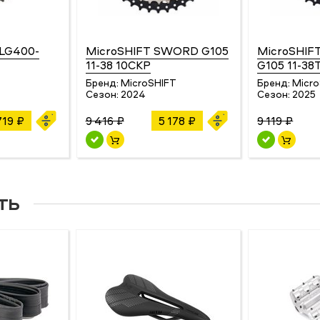
LG400-
MicroSHIFT SWORD G105
MicroSHIF
11-38 10СКР
G105 11-38
Бренд:
MicroSHIFT
Бренд:
Micr
Сезон:
2024
Сезон:
2025
719 ₽
9 416 ₽
5 178 ₽
9 119 ₽
ть