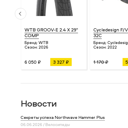
WTB GROOV-E 2.4 X 29"
Cycledesign F/
COMP
32C
Бренд:
WTB
Бренд:
Cycledesig
Сезон:
2026
Сезон:
2022
6 050 ₽
3 327 ₽
1 170 ₽
5
Новости
Секреты успеха Northwave Hammer Plus
06.06.2026 / Велосипеды