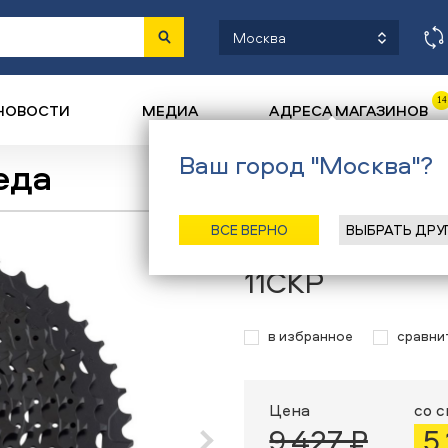
Москва
14
НОВОСТИ
МЕДИА
АДРЕСА МАГАЗИНОВ
Ваш город "Москва"?
еда
Назад
/
Главная
/
Каталог
/
Велоси
ВСЕ ВЕРНО
ВЫБРАТЬ ДРУ
Кассета MicroS
11СКР
в избранное
сравни
Цена
со 
9 427 ₽
5