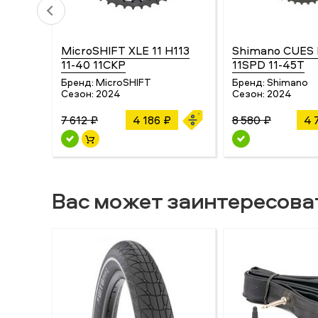
MicroSHIFT XLE 11 H113
Shimano CUES 
11-40 11СКР
11SPD 11-45T
Бренд:
MicroSHIFT
Бренд:
Shimano
Сезон:
2024
Сезон:
2024
7 612 ₽
4 186 ₽
8 580 ₽
4 
Вас может заинтересова