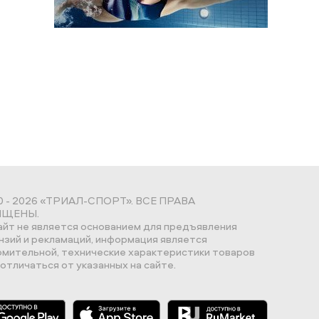
0 - 2026 «ТРИАЛ-СПОРТ». ВСЕ ПРАВА
ЩЕНЫ.
айт не является основанием для предъявления
нзий и рекламаций, информация является
омительной, технические характеристики товаров
отличаться от указанных на сайте.