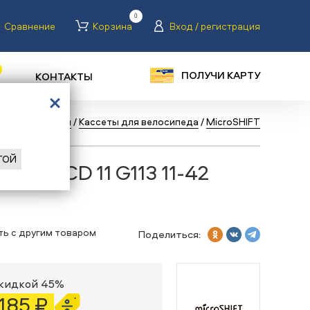
0
Сравнение
Корзина
Вход / регистрация
ПОЛУЧИ КАРТУ
КОНТАКТЫ
педы
/
Запчасти
/
Кассеты для велосипеда
/
MicroSHIFT
ГОЙ
HIFT XCD 11 G113 11-42
ть с другим товаром
Поделиться:
скидкой 45%
 185 ₽