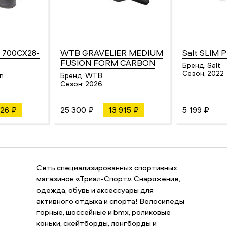
V 700CX28-
WTB GRAVELIER MEDIUM
Salt SLIM 
FUSION FORM CARBON
Бренд:
Salt
Сезон:
2022
n
Бренд:
WTB
Сезон:
2026
26 ₽
25 300 ₽
13 915 ₽
5 199 ₽
Сеть специализированных спортивных
магазинов «Триал-Спорт». Снаряжение,
одежда, обувь и аксессуары для
активного отдыха и спорта! Велосипеды
горные, шоссейные и bmx, роликовые
коньки, скейтборды, лонгборды и