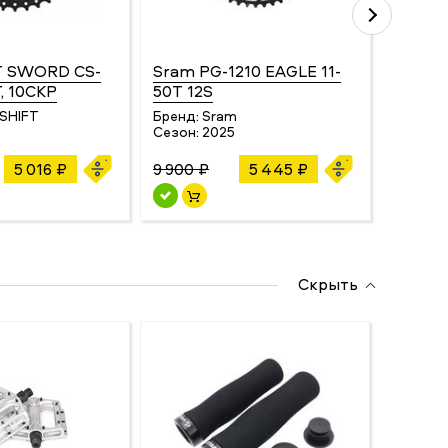
T SWORD CS-
Sram PG-1210 EAGLE 11-
MicroS
T, 10СКР
50T 12S
11-42 
oSHIFT
Бренд:
Sram
Бренд:
Сезон:
2025
Сезон:
5 016 ₽
9 900 ₽
5 445 ₽
7 612 ₽
Скрыть