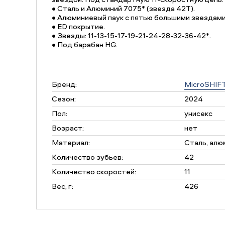
• Сталь и Алюминий 7075* (звезда 42Т).
• Алюминиевый паук с пятью большими звездами
• ED покрытие.
• Звезды: 11-13-15-17-19-21-24-28-32-36-42*.
• Под барабан HG.
Бренд:
MicroSHIF
Сезон:
2024
Пол:
унисекс
Возраст:
нет
Материал:
Сталь, алю
Количество зубьев:
42
Количество скоростей:
11
Вес, г:
426