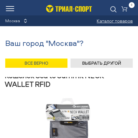
0
Ко
Каталог товаров
Москва
Кошельки
Ваш город "Москва"?
Назад
/
Главная
/
Каталог
/
Велосипеды
/
Аксессуары
/
Кошельки
/
Sea to Summit
ВСЕ ВЕРНО
ВЫБРАТЬ ДРУГОЙ
Кошелек Sea to Summit NECK
WALLET RFID