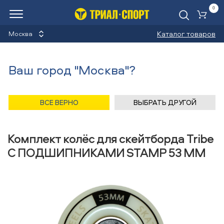
0
Ко
Каталог товаров
Москва
Колёса для скейтборда
Ваш город "Москва"?
комплект
Назад
/
Главная
/
Каталог
/
Скейтборды
/
Запчасти
/
ВСЕ ВЕРНО
ВЫБРАТЬ ДРУГОЙ
Колёса для скейтборда комплект
/
Tribe
Комплект колёс для скейтборда Tribe
С ПОДШИПНИКАМИ STAMP 53 MM