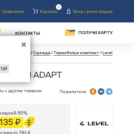
0
Сравнение
Корзина
Вход / регистрация
ПОЛУЧИ КАРТУ
КОНТАКТЫ
я
/
Каталог
/
Бег
/
Одежда
/
Термобелье комплект
/
Level
ГОЙ
vel SKIN ADAPT
ть с другим товаром
Поделиться:
скидкой 50%
 135 ₽
атежа по 783 ₽