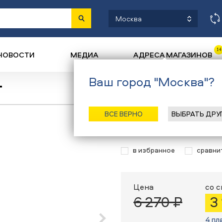
Москва
14
НОВОСТИ
МЕДИА
АДРЕСА МАГАЗИНОВ
Ваш город "Москва"?
т
Назад
/
Главна
ВСЕ ВЕРНО
ВЫБРАТЬ ДРУ
Термобелье Le
в избранное
сравни
Цена
со 
6 270 ₽
3
4 пл