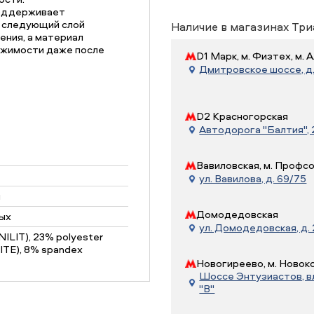
поддерживает
а следующий слой
Наличие в магазинах Три
ения, а материал
яжимости даже после
D1 Марк, м. Физтех, м.
Дмитровское шоссе, д. 
D2 Красногорская
Автодорога "Балтия", 21
Вавиловская, м. Профс
ул. Вавилова, д. 69/75
н
Домодедовская
ых
ул. Домодедовская, д.
NILIT), 23% polyester
TE), 8% spandex
Новогиреево, м. Новок
Шоссе Энтузиастов, вл.
"В"