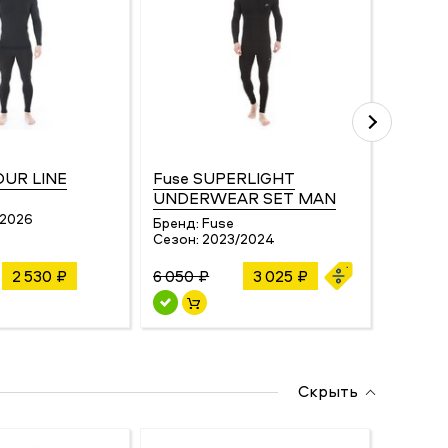
OUR LINE
Fuse SUPERLIGHT
Level 
UNDERWEAR SET MAN
Бренд:
/2026
Сезон:
Бренд:
Fuse
Сезон:
2023/2024
2 530 ₽
6 050 ₽
3 025 ₽
5 399 ₽
Скрыть