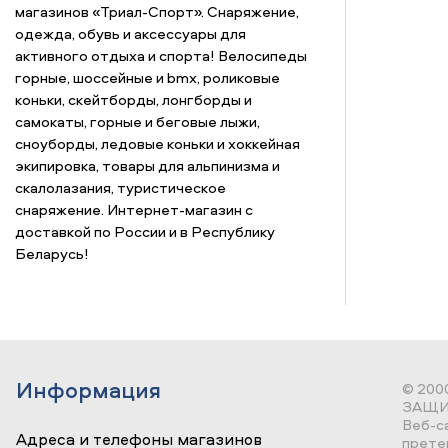
магазинов «Триал-Спорт». Снаряжение,
одежда, обувь и аксессуары для
активного отдыха и спорта! Велосипеды
горные, шоссейные и bmx, роликовые
коньки, скейтборды, лонгборды и
самокаты, горные и беговые лыжи,
сноуборды, ледовые коньки и хоккейная
экипировка, товары для альпинизма и
скалолазания, туристическое
снаряжение. Интернет-магазин с
доставкой по России и в Республику
Беларусь!
Информация
© 200
ЗАЩИ
Веб-с
Адреса и телефоны магазинов
прете