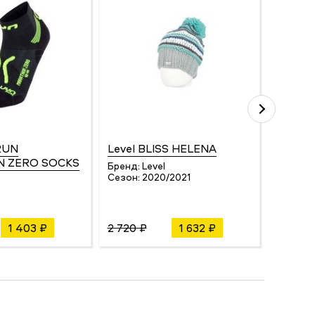
RUN
Level BLISS HELENA
Level 
 ZERO SOCKS
Бренд:
Level
Бренд:
Сезон:
2020/2021
Сезон:
1 403 ₽
2 720 ₽
1 632 ₽
1 247 