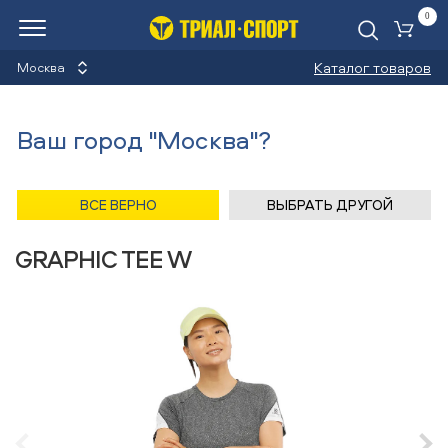
0
Ко
Каталог товаров
Москва
Футболки
Ваш город "Москва"?
Назад
/
Главная
/
Каталог
/
Бег
/
Одежда
/
Футболки
/
Salomon
ВСЕ ВЕРНО
ВЫБРАТЬ ДРУГОЙ
Футболка Salomon CROSS RUN
GRAPHIC TEE W