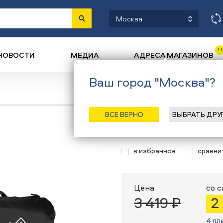
Москва
14
НОВОСТИ
МЕДИА
АДРЕСА МАГАЗИНОВ
Ваш город "Москва"?
Назад
/
Главная
/
Каталог
/
ВСЕ ВЕРНО
ВЫБРАТЬ ДРУ
Чехол для сно
в избранное
сравни
Цена
со 
3 419 ₽
2
4 пл