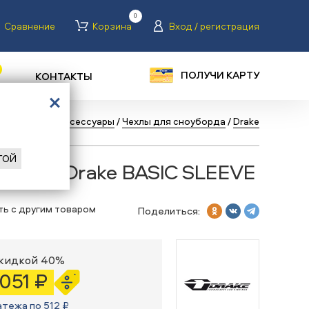
0
Сравнение
Корзина
Вход / регистрация
ПОЛУЧИ КАРТУ
КОНТАКТЫ
Сноуборды
/
Аксессуары
/
Чехлы для сноуборда
/
Drake
ГОЙ
уборда Drake BASIC SLEEVE
ть с другим товаром
Поделиться:
скидкой 40%
 051 ₽
атежа по 512 ₽