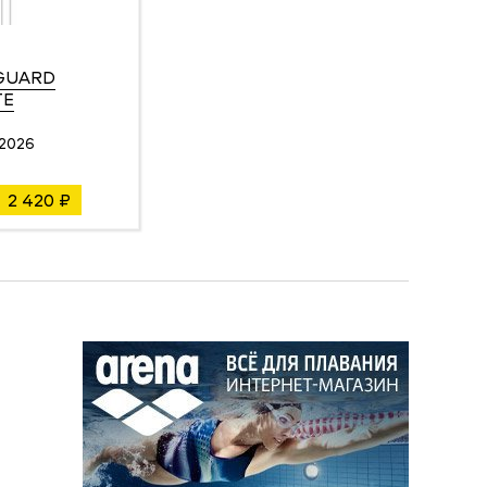
 GUARD
TE
2026
2 420 ₽