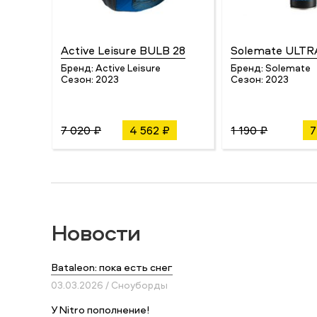
Active Leisure BULB 28
Solemate ULTR
Бренд:
Active Leisure
Бренд:
Solemate
Сезон:
2023
Сезон:
2023
7 020 ₽
4 562 ₽
1 190 ₽
7
Новости
Bataleon: пока есть снег
03.03.2026 / Сноуборды
У Nitro пополнение!