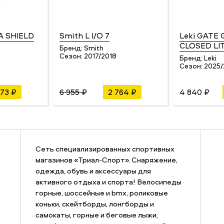
A SHIELD
Smith L I/O 7
Leki GATE
CLOSED LI
Бренд:
Smith
Сезон:
2017/2018
Бренд:
Leki
Сезон:
2025/
73 ₽
6 955 ₽
2 764 ₽
4 840 ₽
Сеть специализированных спортивных
магазинов «Триал-Спорт». Снаряжение,
одежда, обувь и аксессуары для
активного отдыха и спорта! Велосипеды
горные, шоссейные и bmx, роликовые
коньки, скейтборды, лонгборды и
самокаты, горные и беговые лыжи,