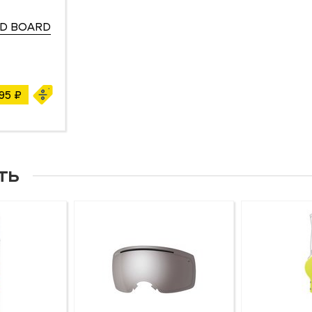
ED BOARD
995 ₽
ть