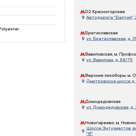
D2 Красногорская
Автодорога "Балтия", 21
olyester
Братиславская
ул. Братиславская, д. 31
Вавиловская, м. Профс
ул. Вавилова, д. 69/75
Верхние лихоборы, м. 
Дмитровское шоссе д. 7
Домодедовская
ул. Домодедовская, д.
Новогиреево, м. Новок
Шоссе Энтузиастов, вл.
"В"