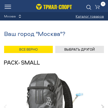
0
Ко
Каталог товаров
Москва
Рюкзаки
Ваш город "Москва"?
Назад
/
Главная
/
Каталог
/
Бег
/
Аксессуары
/
Рюкзаки
/
FOX
ВСЕ ВЕРНО
ВЫБРАТЬ ДРУГОЙ
Рюкзак FOX UTILITY HYDRATION
PACK- SMALL