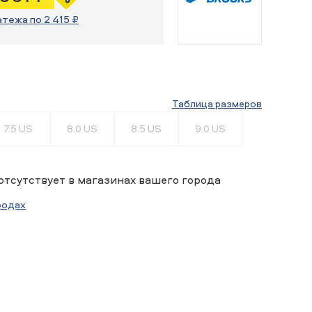
атежа по 2 415 ₽
Таблица размеров
7.5 US
8.0 US
8.5 US
9.0 US
отсутствует в магазинах вашего города
родах