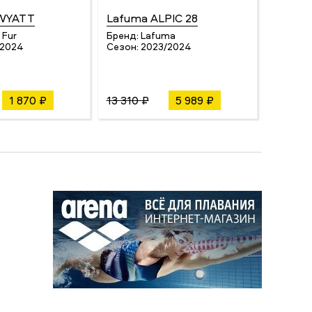
 WYATT
Lafuma ALPIC 28
UYN L
MARAT
 Fur
Бренд:
Lafuma
/2024
Сезон:
2023/2024
Бренд:
Сезон:
1 870 ₽
13 310 ₽
5 989 ₽
3 899 