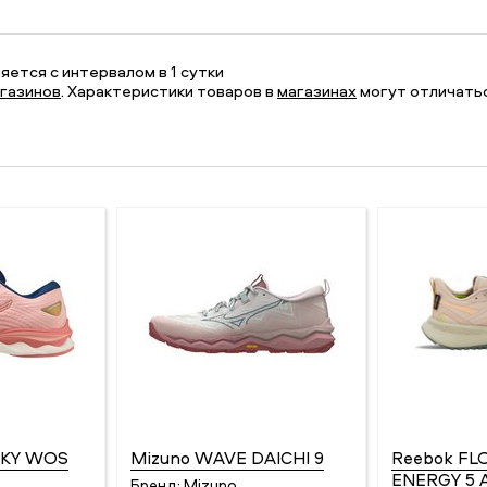
ется с интервалом в 1 сутки
газинов
. Характеристики товаров в
магазинах
могут отличатьс
SKY WOS
Mizuno WAVE DAICHI 9
Reebok FL
ENERGY 5
Бренд:
Mizuno