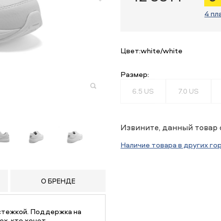
4 пл
Цвет:
white/white
Размер:
6.5 US
7.0 US
Извините, данный товар 
Наличие товара в других го
О БРЕНДЕ
стежкой. Поддержка на
х, кто хочет