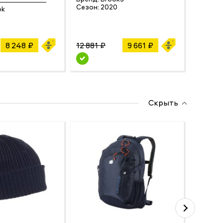
SOLE
Сезон:
2020
ok
Бренд:
Сезон:
8 248 ₽
12 881 ₽
9 661 ₽
20 699
Скрыть