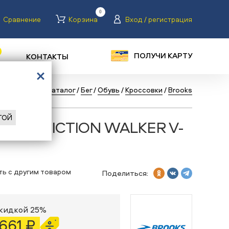
0
Сравнение
Корзина
Вход / регистрация
ПОЛУЧИ КАРТУ
КОНТАКТЫ
ад
/
Главная
/
Каталог
/
Бег
/
Обувь
/
Кроссовки
/
Brooks
ГОЙ
oks ADDICTION WALKER V-
ть с другим товаром
Поделиться:
скидкой 25%
 661 ₽