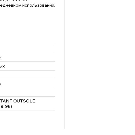
седневном использовании.
н
ых
я
STANT OUTSOLE
9-96)