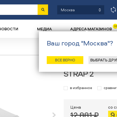
Москва
14
НОВОСТИ
МЕДИА
АДРЕСА МАГАЗИНОВ
Ваш город "Москва"?
Наз
ВСЕ ВЕРНО
ВЫБРАТЬ ДРУ
Кроссовки Bro
STRAP 2
в избранное
сравни
Цена
со 
12 881 ₽
9