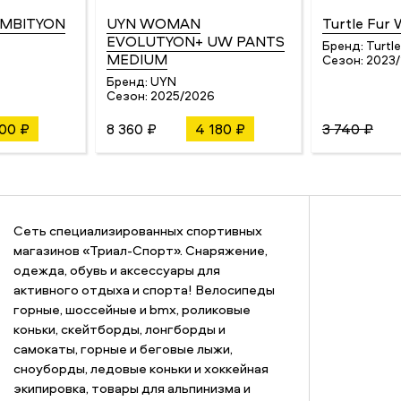
MBITYON
UYN WOMAN
Turtle Fur
EVOLUTYON+ UW PANTS
Бренд:
Turtle
MEDIUM
Сезон:
2023
4
Бренд:
UYN
Сезон:
2025/2026
600 ₽
8 360 ₽
4 180 ₽
3 740 ₽
Сеть специализированных спортивных
магазинов «Триал-Спорт». Снаряжение,
одежда, обувь и аксессуары для
активного отдыха и спорта! Велосипеды
горные, шоссейные и bmx, роликовые
коньки, скейтборды, лонгборды и
самокаты, горные и беговые лыжи,
сноуборды, ледовые коньки и хоккейная
экипировка, товары для альпинизма и