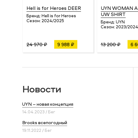
Hell is for Heroes DEER
UYN WOMAN A
UW SHIRT
Бренд:
Hell is for Heroes
Сезон:
2024/2025
Бренд:
UYN
Сезон:
2023/202
24 970 ₽
9 988 ₽
13 200 ₽
6 
Новости
UYN – новая концепция
14.04.2023 / Бег
Brooks всепогодный
19.11.2022 / Бег