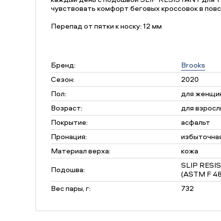
чувствовать комфорт беговых кроссовок в пов
Перепад от пятки к носку: 12 мм
Бренд:
Brooks
Сезон:
2020
Пол:
для женщи
Возраст:
для взросл
Покрытие:
асфальт
Пронация:
избыточна
Материал верха:
кожа
SLIP RESI
Подошва:
(ASTM F 48
Вес пары, г:
732