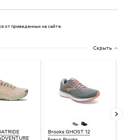
я от приведенных на сайте.
Скрыть
OATRIDE
Brooks GHOST 12
UYN 
 ADVENTURE
LITE 
Бренд:
Brooks