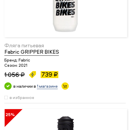
Фляга питьевая
Fabric GRIPPER BIKES
Бренд:
Fabric
Сезон:
2021
739 ₽
1 056 ₽
в наличии в
1 магазине
в избранное
25%