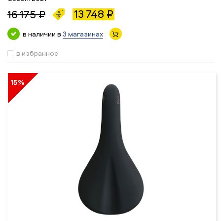
13 748 ₽
16 175 ₽
в наличии в
3 магазинах
в избранное
15%